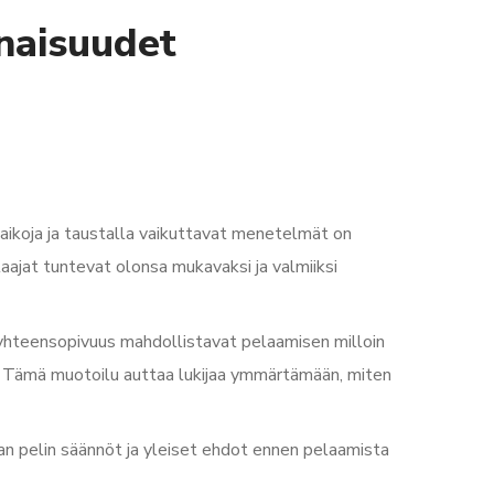
naisuudet
aikoja ja taustalla vaikuttavat menetelmät on
ajat tuntevat olonsa mukavaksi ja valmiiksi
liyhteensopivuus mahdollistavat pelaamisen milloin
it. Tämä muotoilu auttaa lukijaa ymmärtämään, miten
aan pelin säännöt ja yleiset ehdot ennen pelaamista