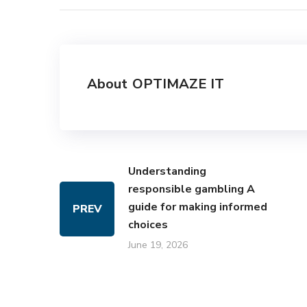
About
OPTIMAZE IT
Understanding
responsible gambling A
guide for making informed
PREV
choices
June 19, 2026