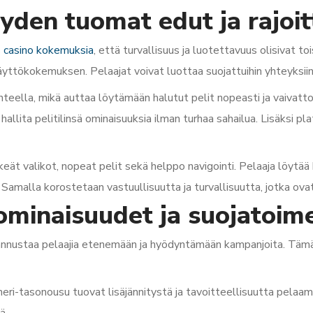
den tuomat edut ja rajoit
s casino kokemuksia
, että turvallisuus ja luotettavuus olisivat to
yttökokemuksen. Pelaajat voivat luottaa suojattuihin yhteyksiin ja
teella, mikä auttaa löytämään halutut pelit nopeasti ja vaivatto
allita pelitilinsä ominaisuuksia ilman turhaa sahailua. Lisäksi 
ät valikot, nopeat pelit sekä helppo navigointi. Pelaaja löytää 
amalla korostetaan vastuullisuutta ja turvallisuutta, jotka ovat
 ominaisuudet ja suojatoim
annustaa pelaajia etenemään ja hyödyntämään kampanjoita. Tämä v
ri-tasonousu tuovat lisäjännitystä ja tavoitteellisuutta pelaa