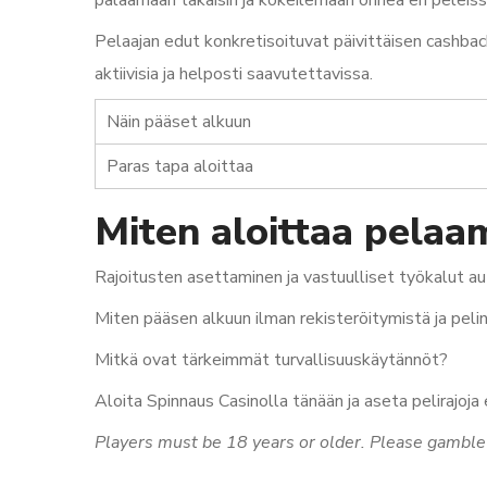
palaamaan takaisin ja kokeilemaan onnea eri peleiss
Pelaajan edut konkretisoituvat päivittäisen cashbac
aktiivisia ja helposti saavutettavissa.
Näin pääset alkuun
Paras tapa aloittaa
Miten aloittaa pelaam
Rajoitusten asettaminen ja vastuulliset työkalut a
Miten pääsen alkuun ilman rekisteröitymistä ja peli
Mitkä ovat tärkeimmät turvallisuuskäytännöt?
Aloita Spinnaus Casinolla tänään ja aseta pelirajoj
Players must be 18 years or older. Please gamble