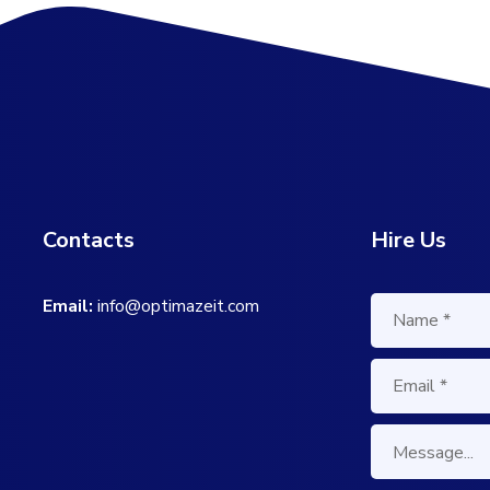
Contacts
Hire Us
Email:
info@optimazeit.com