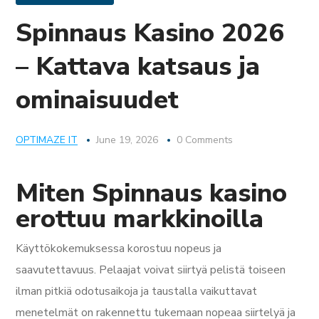
Spinnaus Kasino 2026
– Kattava katsaus ja
ominaisuudet
OPTIMAZE IT
June 19, 2026
0 Comments
Miten Spinnaus kasino
erottuu markkinoilla
Käyttökokemuksessa korostuu nopeus ja
saavutettavuus. Pelaajat voivat siirtyä pelistä toiseen
ilman pitkiä odotusaikoja ja taustalla vaikuttavat
menetelmät on rakennettu tukemaan nopeaa siirtelyä ja