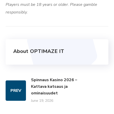
Players must be 18 years or older. Please gamble
responsibly.
About
OPTIMAZE IT
Spinnaus Kasino 2026 –
Kattava katsaus ja
PREV
ominaisuudet
June 19, 2026