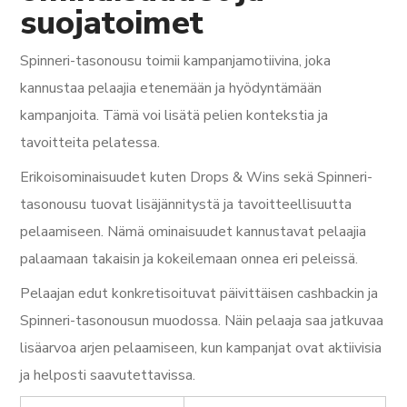
suojatoimet
Spinneri-tasonousu toimii kampanjamotiivina, joka
kannustaa pelaajia etenemään ja hyödyntämään
kampanjoita. Tämä voi lisätä pelien kontekstia ja
tavoitteita pelatessa.
Erikoisominaisuudet kuten Drops & Wins sekä Spinneri-
tasonousu tuovat lisäjännitystä ja tavoitteellisuutta
pelaamiseen. Nämä ominaisuudet kannustavat pelaajia
palaamaan takaisin ja kokeilemaan onnea eri peleissä.
Pelaajan edut konkretisoituvat päivittäisen cashbackin ja
Spinneri-tasonousun muodossa. Näin pelaaja saa jatkuvaa
lisäarvoa arjen pelaamiseen, kun kampanjat ovat aktiivisia
ja helposti saavutettavissa.