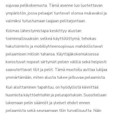
sujuvaa pelikokemusta. Tämä asenne luo luotettavan
ympäristön, jossa pelaajat tuntevat olonsa mukavaksi ja
valmiiksi tutustumaan laajaan pelitarjontaan.
Kolmas lähestymistapa keskittyy alustan
toiminnallisuuksiin: selkeä käyttöliittymä, tehokas
hakutoiminto ja mobiiliyhteensopivuus mahdollistavat
pelaamisen milloin tahansa. Käyttäjäkokemuksessa
korostuvat nopeat siirtymät pelien välillä sekä helposti
saavutettavat tilit ja pelit. Tämä muotoilu auttaa lukijaa
ymmärtämään, miten alusta tukee jatkuvaa pelaamista.
Kun aloittaminen tapahtuu, on hyödyllistä kiinnittää
huomiota käyttöehtoihin ja pelurajoituksiin. Suositellaan
lukemaan pelin säännöt ja yleiset ehdot ennen
pelaamista sekä seuraamaan tilin turvallisuutta. Näin