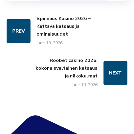
Spinnaus Kasino 2026 –
Kattava katsaus ja
PREV
ominaisuudet
June 19, 2026
Roobet casino 2026:
kokonaisvaltainen katsaus
NEXT
ja näkökulmat
June 19, 2026