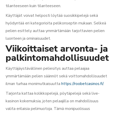
tilanteeseen kuin tilanteeseen.
Käyttäjät voivat helposti löytää suosikkipelejä sekä
hyödyntää eri kategorioita pelikonseptin mukaan. Selkeä
pelien esittely auttaa ymmärtämään tarjottavien pelien
luonteen ja ominaisuudet.
Viikoittaiset arvonta- ja
palkintomahdollisuudet
Käyttäjäystävällinen peliesitys auttaa pelaajaa
ymmärtämään pelien säännöt sekä voittomahdollisuudet
ilman turhaa monimutkaisuutta
https://roobetcasinos.fi/
.
Tarjonta kattaa kolikkopelejä, pöytäpelejä sekä live-
kasinon kokemuksia, joten pelaajilla on mahdollisuus
valita erilaisia pelimuotoja. Tämä monipuolisuus