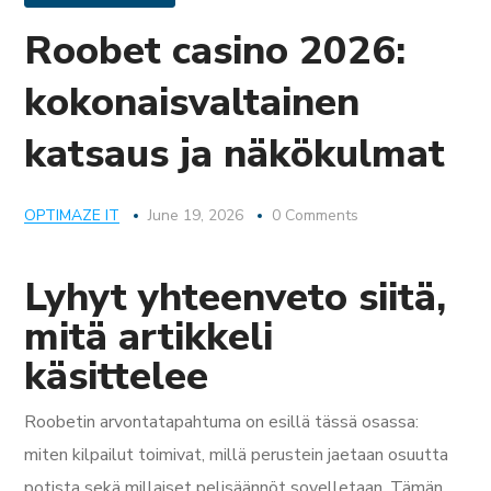
Roobet casino 2026:
kokonaisvaltainen
katsaus ja näkökulmat
OPTIMAZE IT
June 19, 2026
0 Comments
Lyhyt yhteenveto siitä,
mitä artikkeli
käsittelee
Roobetin arvontatapahtuma on esillä tässä osassa:
miten kilpailut toimivat, millä perustein jaetaan osuutta
potista sekä millaiset pelisäännöt sovelletaan. Tämän