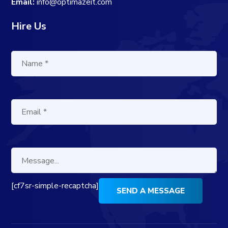
Email:
info@optimazeit.com
Hire Us
[cf7sr-simple-recaptcha]