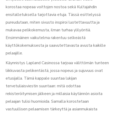
korostaa nopeaa voittojen nostoa sekä Kultajahdin
ensitalletuksella tarjottavia etuja. Tässä esittelyssä
pureudutaan, miten sivusto inspiroi luotettavuutta ja
mukavaa pelikokemusta, ilman turhaa ylilyöntiä.
Ensimmäinen vaikutelma rakentuu selkeästä
käyttökokemuksesta ja saavutettavasta avusta kaikille
pelaajille.
Käynnistys Lapland Casinossa tarjoaa välittömän tunteen
liikkuvasta pelikentästä, jossa nopeus ja sujuvuus ovat
etusijalla. Tämä kappale suuntaa lukijan
tervetuliaisviestin suuntaan: mitä odottaa
rekisteröitymisen jälkeen ja millaisia käytännön asioita
pelaajan tulisi huomioida. Samalla korostetaan
vastuullisen pelaamisen tärkeyttä ja asianmukaista