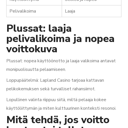
Pelivalikoima
Laaja
Plussat: laaja
pelivalikoima ja nopea
voittokuva
Plussat: nopea käyttöönotto ja laaja valikoima antavat
monipuolisuutta pelaamiseen.
Loppupäätelmä: Lapland Casino tarjoaa kattavan
pelikokemuksen sekä turvalliset rahansiirrot.
Lopullinen valinta riippuu siitä, miltä pelaaja kokee
käyttöliittymän ja miten kulttuurinen konteksti resonoi.
Mitä tehdä, jos voitto