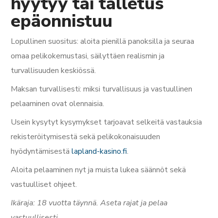
hyytyy tai talletus
epäonnistuu
Lopullinen suositus: aloita pienillä panoksilla ja seuraa
omaa pelikokemustasi, säilyttäen realismin ja
turvallisuuden keskiössä.
Maksan turvallisesti: miksi turvallisuus ja vastuullinen
pelaaminen ovat olennaisia.
Usein kysytyt kysymykset tarjoavat selkeitä vastauksia
rekisteröitymisestä sekä pelikokonaisuuden
hyödyntämisestä
lapland-kasino.fi
.
Aloita pelaaminen nyt ja muista lukea säännöt sekä
vastuulliset ohjeet.
Ikäraja: 18 vuotta täynnä. Aseta rajat ja pelaa
vastuullisesti.