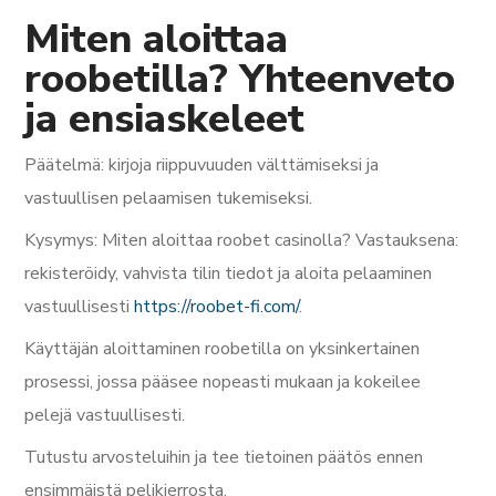
Miten aloittaa
roobetilla? Yhteenveto
ja ensiaskeleet
Päätelmä: kirjoja riippuvuuden välttämiseksi ja
vastuullisen pelaamisen tukemiseksi.
Kysymys: Miten aloittaa roobet casinolla? Vastauksena:
rekisteröidy, vahvista tilin tiedot ja aloita pelaaminen
vastuullisesti
https://roobet-fi.com/
.
Käyttäjän aloittaminen roobetilla on yksinkertainen
prosessi, jossa pääsee nopeasti mukaan ja kokeilee
pelejä vastuullisesti.
Tutustu arvosteluihin ja tee tietoinen päätös ennen
ensimmäistä pelikierrosta.