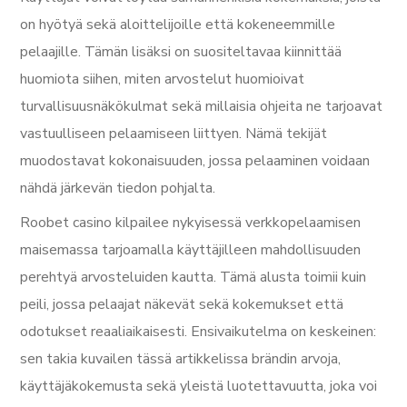
on hyötyä sekä aloittelijoille että kokeneemmille
pelaajille. Tämän lisäksi on suositeltavaa kiinnittää
huomiota siihen, miten arvostelut huomioivat
turvallisuusnäkökulmat sekä millaisia ohjeita ne tarjoavat
vastuulliseen pelaamiseen liittyen. Nämä tekijät
muodostavat kokonaisuuden, jossa pelaaminen voidaan
nähdä järkevän tiedon pohjalta.
Roo­bet casino kilpailee nykyisessä verkkopelaamisen
maisemassa tarjoamalla käyttäjilleen mahdollisuuden
perehtyä arvosteluiden kautta. Tämä alusta toimii kuin
peili, jossa pelaajat näkevät sekä kokemukset että
odotukset reaaliaikaisesti. Ensivaikutelma on keskeinen:
sen takia kuvailen tässä artikkelissa brändin arvoja,
käyttäjäkokemusta sekä yleistä luotettavuutta, joka voi