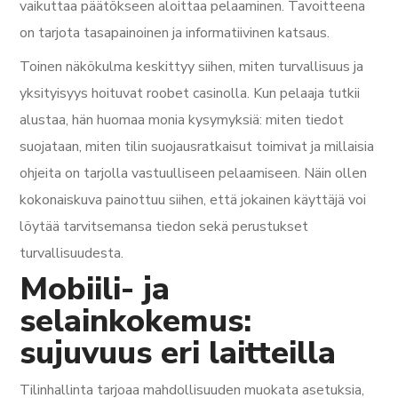
vaikuttaa päätökseen aloittaa pelaaminen. Tavoitteena
on tarjota tasapainoinen ja informatiivinen katsaus.
Toinen näkökulma keskittyy siihen, miten turvallisuus ja
yksityisyys hoituvat roobet casinolla. Kun pelaaja tutkii
alustaa, hän huomaa monia kysymyksiä: miten tiedot
suojataan, miten tilin suojausratkaisut toimivat ja millaisia
ohjeita on tarjolla vastuulliseen pelaamiseen. Näin ollen
kokonaiskuva painottuu siihen, että jokainen käyttäjä voi
löytää tarvitsemansa tiedon sekä perustukset
turvallisuudesta.
Mobiili- ja
selainkokemus:
sujuvuus eri laitteilla
Tilinhallinta tarjoaa mahdollisuuden muokata asetuksia,