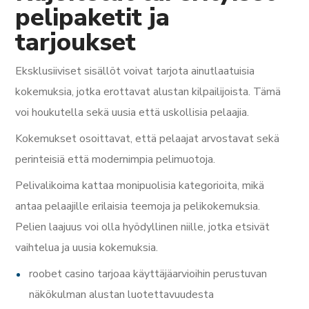
pelipaketit ja
tarjoukset
Eksklusiiviset sisällöt voivat tarjota ainutlaatuisia
kokemuksia, jotka erottavat alustan kilpailijoista. Tämä
voi houkutella sekä uusia että uskollisia pelaajia.
Kokemukset osoittavat, että pelaajat arvostavat sekä
perinteisiä että modernimpia pelimuotoja.
Pelivalikoima kattaa monipuolisia kategorioita, mikä
antaa pelaajille erilaisia teemoja ja pelikokemuksia.
Pelien laajuus voi olla hyödyllinen niille, jotka etsivät
vaihtelua ja uusia kokemuksia.
roobet casino tarjoaa käyttäjäarvioihin perustuvan
näkökulman alustan luotettavuudesta