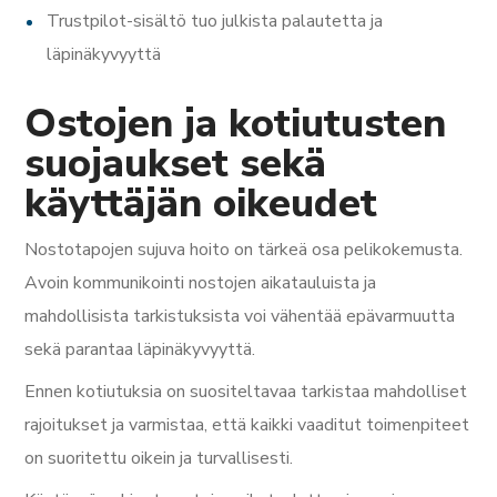
Trustpilot-sisältö tuo julkista palautetta ja
läpinäkyvyyttä
Ostojen ja kotiutusten
suojaukset sekä
käyttäjän oikeudet
Nostotapojen sujuva hoito on tärkeä osa pelikokemusta.
Avoin kommunikointi nostojen aikatauluista ja
mahdollisista tarkistuksista voi vähentää epävarmuutta
sekä parantaa läpinäkyvyyttä.
Ennen kotiutuksia on suositeltavaa tarkistaa mahdolliset
rajoitukset ja varmistaa, että kaikki vaaditut toimenpiteet
on suoritettu oikein ja turvallisesti.