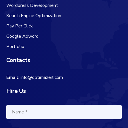
Wordpress Development
Search Engine Optimization
Pay Per Click
Google Adword
Portfolio
Contacts
Email:
info@optimazeit.com
Hire Us