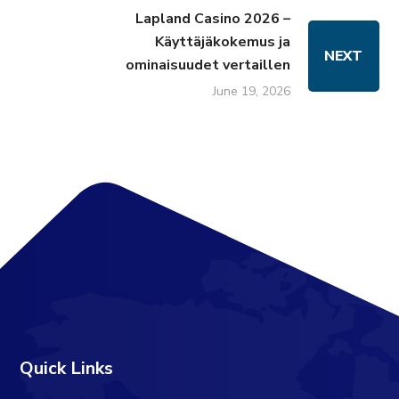
Lapland Casino 2026 –
Käyttäjäkokemus ja
NEXT
ominaisuudet vertaillen
June 19, 2026
Quick Links