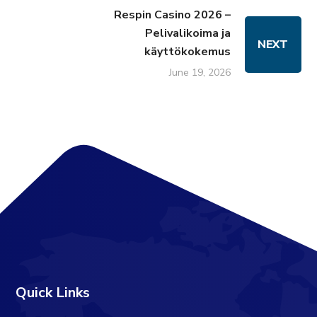
Respin Casino 2026 –
Pelivalikoima ja
NEXT
käyttökokemus
June 19, 2026
Quick Links