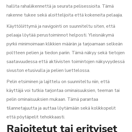
hallita rahaliikennettä ja seurata pelisessioita. Tämä
rakenne tukee sekä aloittelijoita että kokeneita pelaajia.
Käyttöliittymä ja navigointi on suunniteltu siten, että
pelaaja löytää perustoiminnot helposti. Yleisnäkymä
pyrkii minimoimaan klikkien määrän ja tarjoamaan selkeän
poltteen pelien ja tiedon pariin. Tämä näkyy sekä tietojen
saatavuudessa että aktiivisten toimintojen näkyvyydessä
sivuston etusivulla ja pelien luettelossa.
Pelin etsiminen ja lajittelu on suunniteltu niin, että
käyttäjä voi tutkia tarjontaa ominaisuuksien, teeman tai
pelin ominaisuuksien mukaan. Tämä parantaa
tilannetajuutta ja auttaa löytämään sekä kolikkopelit
että pöytäpelit tehokkaasti.
Rajoitetut tai erityiset