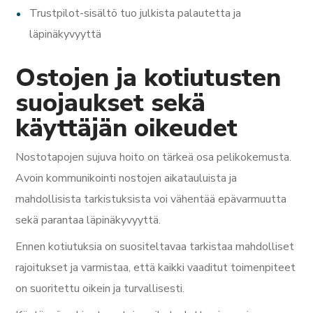
Trustpilot-sisältö tuo julkista palautetta ja
läpinäkyvyyttä
Ostojen ja kotiutusten
suojaukset sekä
käyttäjän oikeudet
Nostotapojen sujuva hoito on tärkeä osa pelikokemusta.
Avoin kommunikointi nostojen aikatauluista ja
mahdollisista tarkistuksista voi vähentää epävarmuutta
sekä parantaa läpinäkyvyyttä.
Ennen kotiutuksia on suositeltavaa tarkistaa mahdolliset
rajoitukset ja varmistaa, että kaikki vaaditut toimenpiteet
on suoritettu oikein ja turvallisesti.