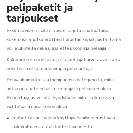
pelipaketit ja
tarjoukset
Eksklusiiviset sisällöt voivat tarjota ainutlaatuisia
kokemuksia, jotka erottavat alustan kilpailijoista. Tämä
voi houkutella sekä uusia että uskollisia pelaajia.
Kokemukset osoittavat, että pelaajat arvostavat sekä
perinteisiä että modernimpia pelimuotoja.
Pelivalikoima kattaa monipuolisia kategorioita, mikä
antaa pelaajille erilaisia teemoja ja pelikokemuksia.
Pelien laajuus voi olla hyödyllinen niille, jotka etsivät
vaihtelua ja uusia kokemuksia.
roobet casino tarjoaa käyttäjäarvioihin perustuvan
näkökulman alustan luotettavuudesta