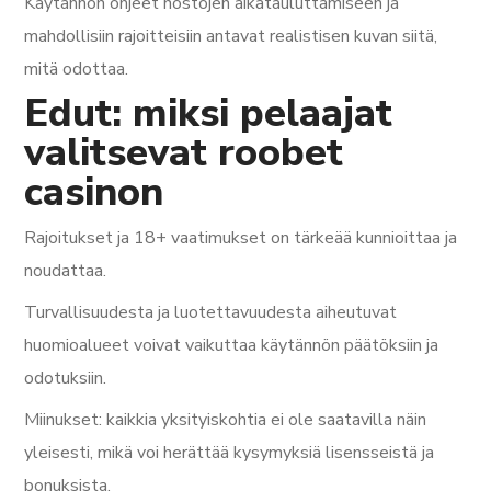
Käytännön ohjeet nostojen aikatauluttamiseen ja
mahdollisiin rajoitteisiin antavat realistisen kuvan siitä,
mitä odottaa.
Edut: miksi pelaajat
valitsevat roobet
casinon
Rajoitukset ja 18+ vaatimukset on tärkeää kunnioittaa ja
noudattaa.
Turvallisuudesta ja luotettavuudesta aiheutuvat
huomioalueet voivat vaikuttaa käytännön päätöksiin ja
odotuksiin.
Miinukset: kaikkia yksityiskohtia ei ole saatavilla näin
yleisesti, mikä voi herättää kysymyksiä lisensseistä ja
bonuksista.