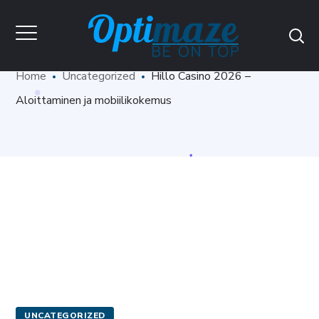
Blog
Home
Uncategorized
Hillo Casino 2026 –
Aloittaminen ja mobiilikokemus
UNCATEGORIZED