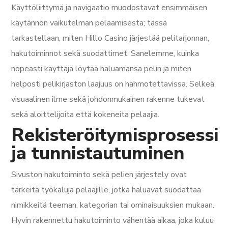
Käyttöliittymä ja navigaatio muodostavat ensimmäisen
käytännön vaikutelman pelaamisesta; tässä
tarkastellaan, miten Hillo Casino järjestää pelitarjonnan,
hakutoiminnot sekä suodattimet. Sanelemme, kuinka
nopeasti käyttäjä löytää haluamansa pelin ja miten
helposti pelikirjaston laajuus on hahmotettavissa. Selkeä
visuaalinen ilme sekä johdonmukainen rakenne tukevat
sekä aloittelijoita että kokeneita pelaajia.
Rekisteröitymisprosessi
ja tunnistautuminen
Sivuston hakutoiminto sekä pelien järjestely ovat
tärkeitä työkaluja pelaajille, jotka haluavat suodattaa
nimikkeitä teeman, kategorian tai ominaisuuksien mukaan.
Hyvin rakennettu hakutoiminto vähentää aikaa, joka kuluu