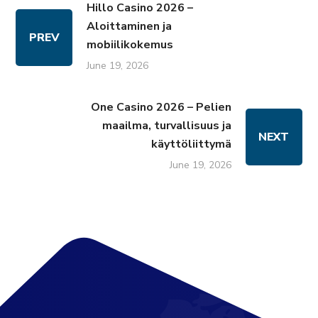
Hillo Casino 2026 –
Aloittaminen ja
PREV
mobiilikokemus
June 19, 2026
One Casino 2026 – Pelien
maailma, turvallisuus ja
NEXT
käyttöliittymä
June 19, 2026