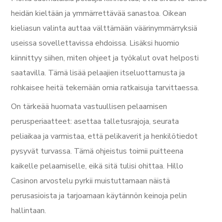
heidän kieltään ja ymmärrettävää sanastoa. Oikean
kieliasun valinta auttaa välttämään väärinymmärryksiä
useissa sovellettavissa ehdoissa. Lisäksi huomio
kiinnittyy siihen, miten ohjeet ja työkalut ovat helposti
saatavilla. Tämä lisää pelaajien itseluottamusta ja
rohkaisee heitä tekemään omia ratkaisuja tarvittaessa.
On tärkeää huomata vastuullisen pelaamisen
perusperiaatteet: asettaa talletusrajoja, seurata
peliaikaa ja varmistaa, että pelikaverit ja henkilötiedot
pysyvät turvassa. Tämä ohjeistus toimii puitteena
kaikelle pelaamiselle, eikä sitä tulisi ohittaa. Hillo
Casinon arvostelu pyrkii muistuttamaan näistä
perusasioista ja tarjoamaan käytännön keinoja pelin
hallintaan.