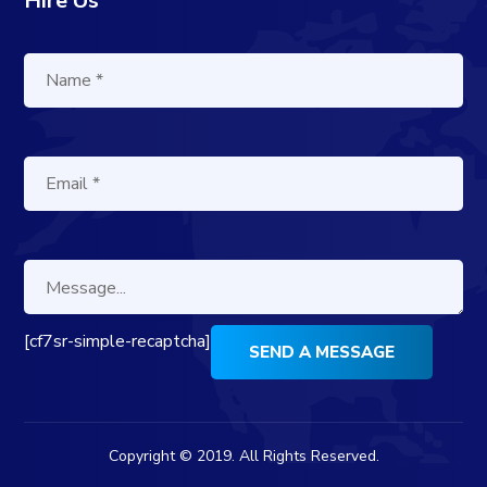
Hire Us
[cf7sr-simple-recaptcha]
Copyright © 2019. All Rights Reserved.