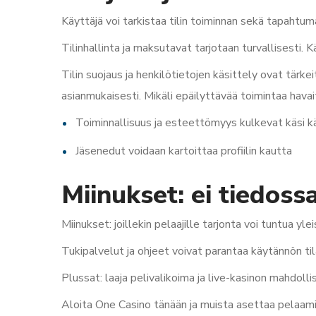
Käyttäjä voi tarkistaa tilin toiminnan sekä tapahtu
Tilinhallinta ja maksutavat tarjotaan turvallisesti.
Tilin suojaus ja henkilötietojen käsittely ovat tärk
asianmukaisesti. Mikäli epäilyttävää toimintaa havait
Toiminnallisuus ja esteettömyys kulkevat käsi 
Jäsenedut voidaan kartoittaa profiilin kautta
Miinukset: ei tiedoss
Miinukset: joillekin pelaajille tarjonta voi tuntua yl
Tukipalvelut ja ohjeet voivat parantaa käytännön ti
Plussat: laaja pelivalikoima ja live-kasinon mahdoll
Aloita One Casino tänään ja muista asettaa pelaami