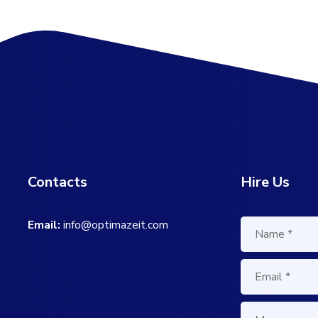
Contacts
Hire Us
Email:
info@optimazeit.com