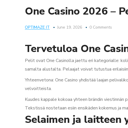
One Casino 2026 – Pel
OPTIMAZE IT
June 19, 2026
0 Comments
Tervetuloa One Casin
Pelit ovat One Casinolla jaettu eri kategorialle: kol
samalta alustalta. Pelaajat voivat tutustua erilaisiin
Yhteenvetona: One Casino yhdistää laajan pelivalik
velvoitteista.
Kuudes kappale kokoaa yhteen brändin viestinnän pää
Tekstissä nostetaan esiin ensikäden kokemus ja mah
Selaimen ja laitteen