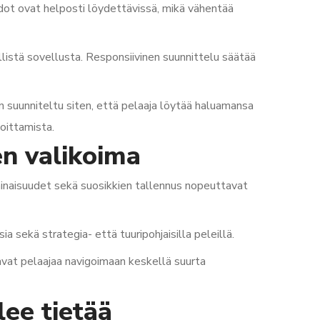
Tiedot ovat helposti löydettävissä, mikä vähentää
illistä sovellusta. Responsiivinen suunnittelu säätää
on suunniteltu siten, että pelaaja löytää haluamansa
loittamista.
ien valikoima
minaisuudet sekä suosikkien tallennus nopeuttavat
 sekä strategia- että tuuripohjaisilla peleillä.
ttavat pelaajaa navigoimaan keskellä suurta
lee tietää