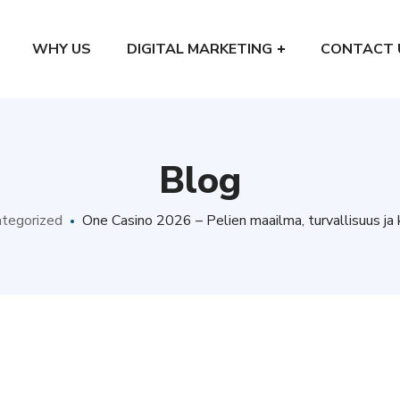
WHY US
DIGITAL MARKETING
CONTACT 
Blog
tegorized
One Casino 2026 – Pelien maailma, turvallisuus ja 