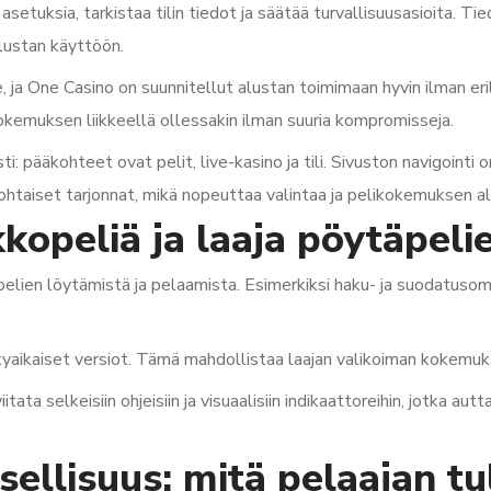
 asetuksia, tarkistaa tilin tiedot ja säätää turvallisuusasioita. 
lustan käyttöön.
e, ja One Casino on suunnitellut alustan toimimaan hyvin ilman er
kemuksen liikkeellä ollessakin ilman suuria kompromisseja.
: pääkohteet ovat pelit, live-kasino ja tili. Sivuston navigointi 
nkohtaiset tarjonnat, mikä nopeuttaa valintaa ja pelikokemuksen a
ikkopeliä ja laaja pöytäpel
pelien löytämistä ja pelaamista. Esimerkiksi haku- ja suodatuso
aikaiset versiot. Tämä mahdollistaa laajan valikoiman kokemuksia
ata selkeisiin ohjeisiin ja visuaalisiin indikaattoreihin, jotka au
ellisuus: mitä pelaajan tu