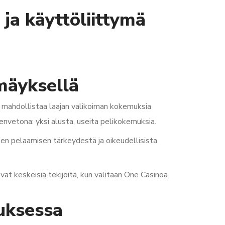
ja käyttöliittymä
mäyksellä
 mahdollistaa laajan valikoiman kokemuksia
hteenvetona: yksi alusta, useita pelikokemuksia.
en pelaamisen tärkeydestä ja oikeudellisista
t keskeisiä tekijöitä, kun valitaan One Casinoa.
uksessa