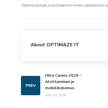
Tarkista ikäraja ja pelisäännöt ennen pelaamisen a
About
OPTIMAZE IT
Hillo Casino 2026 –
Aloittaminen ja
PREV
mobiilikokemus
June 19, 2026