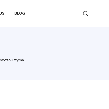
US
BLOG
käyttöliittymä