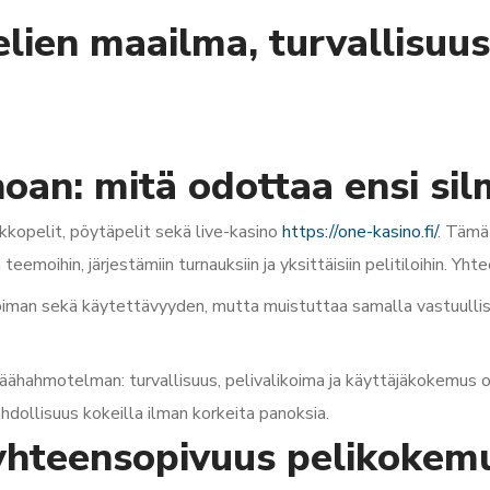
ien maailma, turvallisuus 
oan: mitä odottaa ensi sil
ikkopelit, pöytäpelit sekä live-kasino
https://one-kasino.fi/
. Tämä
 teemoihin, järjestämiin turnauksiin ja yksittäisiin pelitiloihin. Y
oiman sekä käytettävyyden, mutta muistuttaa samalla vastuullis
hahmotelman: turvallisuus, pelivalikoima ja käyttäjäkokemus ova
dollisuus kokeilla ilman korkeita panoksia.
 yhteensopivuus pelikokem