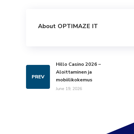
About
OPTIMAZE IT
Hillo Casino 2026 –
Aloittaminen ja
PREV
mobiilikokemus
June 19, 2026