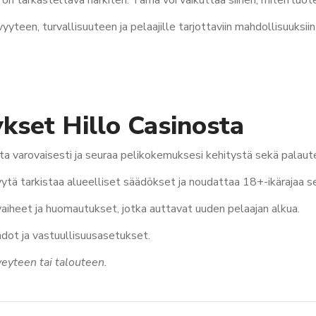
itä on tarkasteltava harkiten. Tämä voi vaikuttaa siihen, miten lu
yyteen, turvallisuuteen ja pelaajille tarjottaviin mahdollisuuksii
kset Hillo Casinosta
oita varovaisesti ja seuraa pelikokemuksesi kehitystä sekä palaut
syytä tarkistaa alueelliset säädökset ja noudattaa 18+-ikärajaa 
 vaiheet ja huomautukset, jotka auttavat uuden pelaajan alkua.
hdot ja vastuullisuusasetukset.
veyteen tai talouteen.