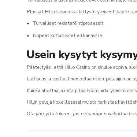
Turvallisuus ja lisenssitiedot ovat olennaisia, ja ni
Plussat Hillo Casinossa liittyvät yleisesti käytettäv
Turvalliset rekisteröintiprosessit
Nopeat kotiutukset eri kanavilla
Usein kysytyt kysymy
Pääteltyäsi, että Hillo Casino on sinulle sopiva, al
Laillisuus ja vastuullinen pelaaminen: pelaajien on 
Kuinka aloittaa ja mitä pitää huomioida: yleisimmät
Hillin pelejä kokeillessasi muista tarkistaa käyttöe
Ota yhteyttä tukeen, jos pelaaminen vaikuttaa ter