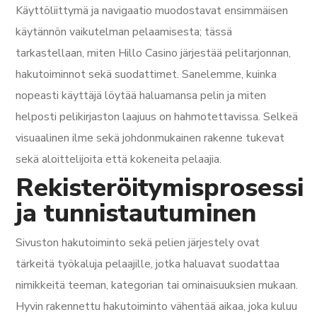
Käyttöliittymä ja navigaatio muodostavat ensimmäisen
käytännön vaikutelman pelaamisesta; tässä
tarkastellaan, miten Hillo Casino järjestää pelitarjonnan,
hakutoiminnot sekä suodattimet. Sanelemme, kuinka
nopeasti käyttäjä löytää haluamansa pelin ja miten
helposti pelikirjaston laajuus on hahmotettavissa. Selkeä
visuaalinen ilme sekä johdonmukainen rakenne tukevat
sekä aloittelijoita että kokeneita pelaajia.
Rekisteröitymisprosessi
ja tunnistautuminen
Sivuston hakutoiminto sekä pelien järjestely ovat
tärkeitä työkaluja pelaajille, jotka haluavat suodattaa
nimikkeitä teeman, kategorian tai ominaisuuksien mukaan.
Hyvin rakennettu hakutoiminto vähentää aikaa, joka kuluu