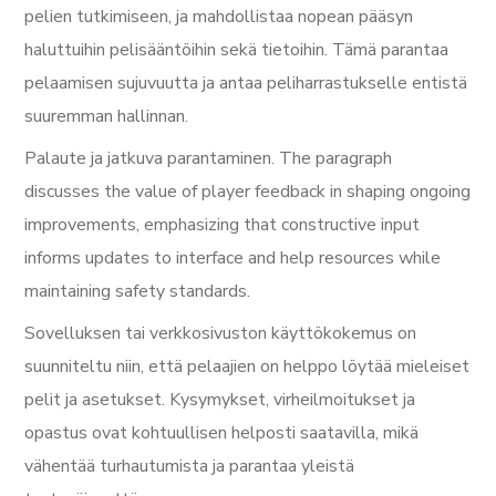
pelien tutkimiseen, ja mahdollistaa nopean pääsyn
haluttuihin pelisääntöihin sekä tietoihin. Tämä parantaa
pelaamisen sujuvuutta ja antaa peliharrastukselle entistä
suuremman hallinnan.
Palaute ja jatkuva parantaminen. The paragraph
discusses the value of player feedback in shaping ongoing
improvements, emphasizing that constructive input
informs updates to interface and help resources while
maintaining safety standards.
Sovelluksen tai verkkosivuston käyttökokemus on
suunniteltu niin, että pelaajien on helppo löytää mieleiset
pelit ja asetukset. Kysymykset, virheilmoitukset ja
opastus ovat kohtuullisen helposti saatavilla, mikä
vähentää turhautumista ja parantaa yleistä