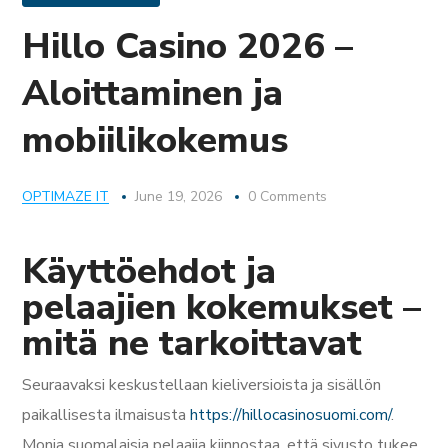
Hillo Casino 2026 –
Aloittaminen ja
mobiilikokemus
OPTIMAZE IT
June 19, 2026
0 Comments
Käyttöehdot ja
pelaajien kokemukset –
mitä ne tarkoittavat
Seuraavaksi keskustellaan kieliversioista ja sisällön
paikallisesta ilmaisusta
https://hillocasinosuomi.com/
.
Monia suomalaisia pelaajia kiinnostaa, että sivusto tukee