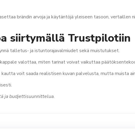
settaa brändin arvoja ja käytäntöjä yleiseen tasoon, vertaillen nii
a siirtymällä Trustpilotiin
nnä talletus- ja istuntorajavalmiudet sekä muistutukset.
 kappale valottaa, miten tarinat voivat vaikuttaa päätöksenteko
n kautta voit saada realistisen kuvan palvelusta, mutta muista ain
sesti.
ä ja budjettisuunnittelua.