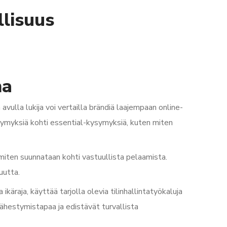
llisuus
na
ulla lukija voi vertailla brändiä laajempaan online-
symyksiä kohti essential-kysymyksiä, kuten miten
a miten suunnataan kohti vastuullista pelaamista.
uutta.
äraja, käyttää tarjolla olevia tilinhallintatyökaluja
 lähestymistapaa ja edistävät turvallista