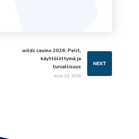
wildz casino 2026: Pelit,
käyttöliittymä ja
NEXT
turvallisuus
June 19, 2026