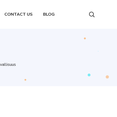
CONTACT US
BLOG
vallisuus