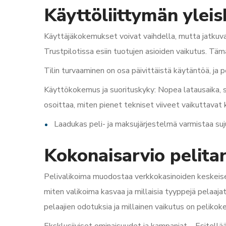
Käyttöliittymän ylei
Käyttäjäkokemukset voivat vaihdella, mutta jatkuv
Trustpilotissa esiin tuotujen asioiden vaikutus. Täm
Tilin turvaaminen on osa päivittäistä käytäntöä, ja p
Käyttökokemus ja suorituskyky: Nopea latausaika, s
osoittaa, miten pienet tekniset viiveet vaikuttavat
Laadukas peli- ja maksujärjestelmä varmistaa s
Kokonaisarvio pelita
Pelivalikoima muodostaa verkkokasinoiden keskeisen
miten valikoima kasvaa ja millaisia tyyppejä pelaajat
pelaajien odotuksia ja millainen vaikutus on pelik