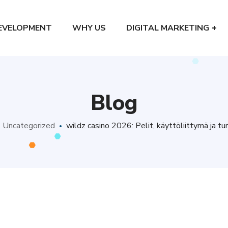
EVELOPMENT
WHY US
DIGITAL MARKETING
Blog
Uncategorized
wildz casino 2026: Pelit, käyttöliittymä ja tur