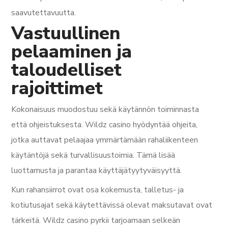
saavutettavuutta.
Vastuullinen
pelaaminen ja
taloudelliset
rajoittimet
Kokonaisuus muodostuu sekä käytännön toiminnasta
että ohjeistuksesta. Wildz casino hyödyntää ohjeita,
jotka auttavat pelaajaa ymmärtämään rahaliikenteen
käytäntöjä sekä turvallisuustoimia. Tämä lisää
luottamusta ja parantaa käyttäjätyytyväisyyttä.
Kun rahansiirrot ovat osa kokemusta, talletus- ja
kotiutusajat sekä käytettävissä olevat maksutavat ovat
tärkeitä. Wildz casino pyrkii tarjoamaan selkeän