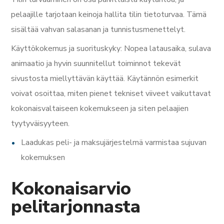
pelaajille tarjotaan keinoja hallita tilin tietoturvaa. Tämä
sisältää vahvan salasanan ja tunnistusmenettelyt.
Käyttökokemus ja suorituskyky: Nopea latausaika, sulava
animaatio ja hyvin suunnitellut toiminnot tekevät
sivustosta miellyttävän käyttää. Käytännön esimerkit
voivat osoittaa, miten pienet tekniset viiveet vaikuttavat
kokonaisvaltaiseen kokemukseen ja siten pelaajien
tyytyväisyyteen.
Laadukas peli- ja maksujärjestelmä varmistaa sujuvan
kokemuksen
Kokonaisarvio
pelitarjonnasta