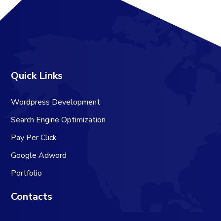
Quick Links
Wordpress Development
Search Engine Optimization
Pay Per Click
Google Adword
Portfolio
Contacts