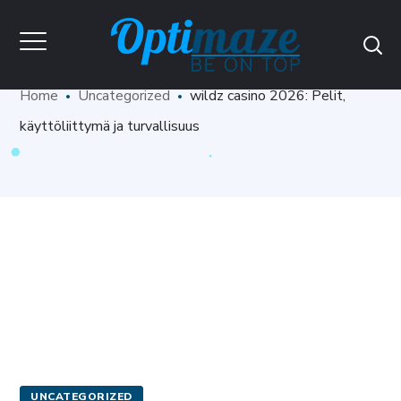
Blog
Home
Uncategorized
wildz casino 2026: Pelit,
käyttöliittymä ja turvallisuus
UNCATEGORIZED