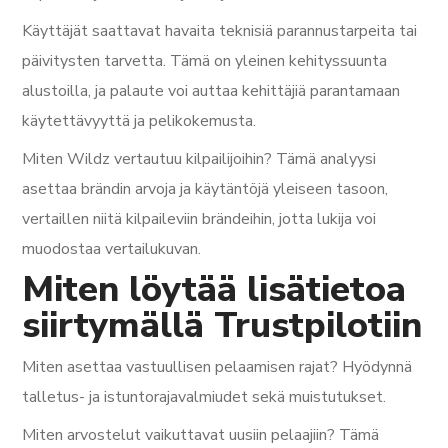
Käyttäjät saattavat havaita teknisiä parannustarpeita tai
päivitysten tarvetta. Tämä on yleinen kehityssuunta
alustoilla, ja palaute voi auttaa kehittäjiä parantamaan
käytettävyyttä ja pelikokemusta.
Miten Wildz vertautuu kilpailijoihin? Tämä analyysi
asettaa brändin arvoja ja käytäntöjä yleiseen tasoon,
vertaillen niitä kilpaileviin brändeihin, jotta lukija voi
muodostaa vertailukuvan.
Miten löytää lisätietoa
siirtymällä Trustpilotiin
Miten asettaa vastuullisen pelaamisen rajat? Hyödynnä
talletus- ja istuntorajavalmiudet sekä muistutukset.
Miten arvostelut vaikuttavat uusiin pelaajiin? Tämä