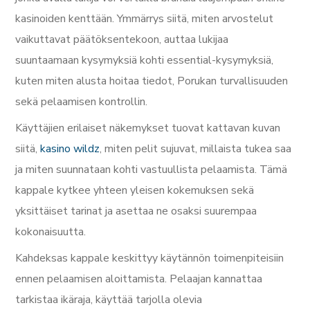
kasinoiden kenttään. Ymmärrys siitä, miten arvostelut
vaikuttavat päätöksentekoon, auttaa lukijaa
suuntaamaan kysymyksiä kohti essential-kysymyksiä,
kuten miten alusta hoitaa tiedot, Porukan turvallisuuden
sekä pelaamisen kontrollin.
Käyttäjien erilaiset näkemykset tuovat kattavan kuvan
siitä,
kasino wildz
, miten pelit sujuvat, millaista tukea saa
ja miten suunnataan kohti vastuullista pelaamista. Tämä
kappale kytkee yhteen yleisen kokemuksen sekä
yksittäiset tarinat ja asettaa ne osaksi suurempaa
kokonaisuutta.
Kahdeksas kappale keskittyy käytännön toimenpiteisiin
ennen pelaamisen aloittamista. Pelaajan kannattaa
tarkistaa ikäraja, käyttää tarjolla olevia