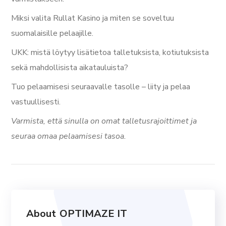
Miksi valita Rullat Kasino ja miten se soveltuu
suomalaisille pelaajille.
UKK: mistä löytyy lisätietoa talletuksista, kotiutuksista
sekä mahdollisista aikatauluista?
Tuo pelaamisesi seuraavalle tasolle – liity ja pelaa
vastuullisesti.
Varmista, että sinulla on omat talletusrajoittimet ja
seuraa omaa pelaamisesi tasoa.
About
OPTIMAZE IT