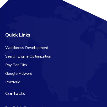
Quick Links
Wordpress Development
Search Engine Optimization
Pay Per Click
Google Adword
Portfolio
Contacts