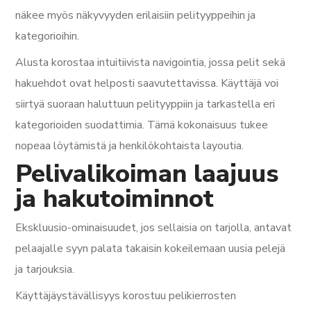
näkee myös näkyvyyden erilaisiin pelityyppeihin ja
kategorioihin.
Alusta korostaa intuitiivista navigointia, jossa pelit sekä
hakuehdot ovat helposti saavutettavissa. Käyttäjä voi
siirtyä suoraan haluttuun pelityyppiin ja tarkastella eri
kategorioiden suodattimia. Tämä kokonaisuus tukee
nopeaa löytämistä ja henkilökohtaista layoutia.
Pelivalikoiman laajuus
ja hakutoiminnot
Ekskluusio-ominaisuudet, jos sellaisia on tarjolla, antavat
pelaajalle syyn palata takaisin kokeilemaan uusia pelejä
ja tarjouksia.
Käyttäjäystävällisyys korostuu pelikierrosten