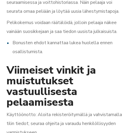
seuraamisessa ja voittohistoriassa. Näin pelaaja voi
seurata omaa peliään ja löytää uusia lähestymistapoja.
Pelikokemus voidaan räätälöidä, jolloin pelaaja näkee
vainään suosikkejaan ja saa tiedon uusista julkaisuista.
Bonusten ehdot kannattaa lukea huolella ennen
osallistumista.
Viimeiset vinkit ja
muistutukset
vastuullisesta
pelaamisesta
Käyttöönotto: Aloita rekisteröitymällä ja vahvistamalla
tilin tiedot; seuraa ohjeita ja varaudu henkilöllisyyden
varmistukseen.