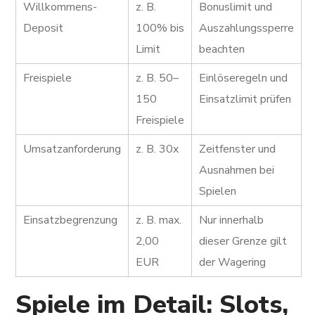
Willkommens-
z. B.
Bonuslimit und
Deposit
100% bis
Auszahlungssperre
Limit
beachten
Freispiele
z. B. 50–
Einlöseregeln und
150
Einsatzlimit prüfen
Freispiele
Umsatzanforderung
z. B. 30x
Zeitfenster und
Ausnahmen bei
Spielen
Einsatzbegrenzung
z. B. max.
Nur innerhalb
2,00
dieser Grenze gilt
EUR
der Wagering
Spiele im Detail: Slots,