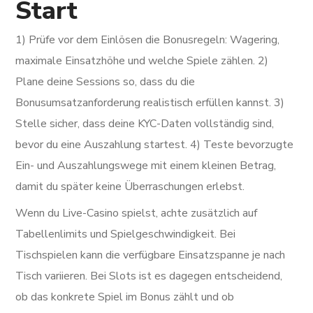
Start
1) Prüfe vor dem Einlösen die Bonusregeln: Wagering,
maximale Einsatzhöhe und welche Spiele zählen. 2)
Plane deine Sessions so, dass du die
Bonusumsatzanforderung realistisch erfüllen kannst. 3)
Stelle sicher, dass deine KYC-Daten vollständig sind,
bevor du eine Auszahlung startest. 4) Teste bevorzugte
Ein- und Auszahlungswege mit einem kleinen Betrag,
damit du später keine Überraschungen erlebst.
Wenn du Live-Casino spielst, achte zusätzlich auf
Tabellenlimits und Spielgeschwindigkeit. Bei
Tischspielen kann die verfügbare Einsatzspanne je nach
Tisch variieren. Bei Slots ist es dagegen entscheidend,
ob das konkrete Spiel im Bonus zählt und ob