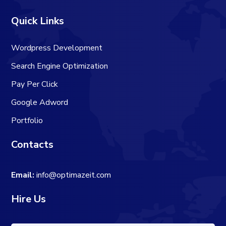
Quick Links
Wordpress Development
Search Engine Optimization
Pay Per Click
Google Adword
Portfolio
Contacts
Email:
info@optimazeit.com
Hire Us