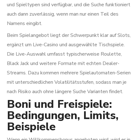
und Spieltypen sind verfügbar, und die Suche funktioniert
auch dann zuverlässig, wenn man nur einen Teil des
Namens eingibt.
Beim Spielangebot liegt der Schwerpunkt klar auf Slots,
ergänzt um Live-Casino und ausgewählte Tischspiele.
Die Live-Auswahl umfasst typischerweise Roulette,
Black Jack und weitere Formate mit echten Dealer-
Streams. Dazu kommen mehrere Spielautomaten-Serien
mit unterschiedlichen Volatilitätsstufen, sodass man je
nach Risiko auch ohne längere Suche Varianten findet.
Boni und Freispiele:
Bedingungen, Limits,
Beispiele
Wenn ein Willkommensbonus angeboten wird, wird er in