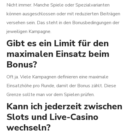
Nicht immer. Manche Spiele oder Spezialvarianten
können ausgeschlossen oder mit reduzierten Beiträgen
versehen sein. Das steht in den Bonusbedingungen der
jeweiligen Kampagne.
Gibt es ein Limit für den
maximalen Einsatz beim
Bonus?
Oft ja. Viele Kampagnen definieren eine maximale
Einsatzhöhe pro Runde, damit der Bonus zählt. Diese
Grenze sollte man vor dem Spielen prüfen.
Kann ich jederzeit zwischen
Slots und Live-Casino
wechseln?