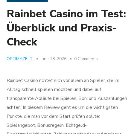
Rainbet Casino im Test:
Überblick und Praxis-
Check
OPTIMAZE IT
June 18, 2026
0 Comments
Rainbet Casino richtet sich vor allem an Spieler, die im
Alltag schnell spielen möchten und dabei auf
transparente Abläufe bei Spielen, Boni und Auszahlungen
achten. In diesem Review geht es um die wichtigsten
Punkte, die man vor dem Start prüfen sollte:
Spielangebot, Bonusregeln, Echtgeld-