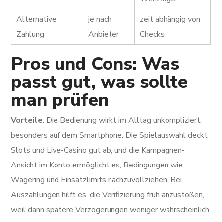
Alternative
je nach
zeit abhängig von
Zahlung
Anbieter
Checks
Pros und Cons: Was
passt gut, was sollte
man prüfen
Vorteile
: Die Bedienung wirkt im Alltag unkompliziert,
besonders auf dem Smartphone. Die Spielauswahl deckt
Slots und Live-Casino gut ab, und die Kampagnen-
Ansicht im Konto ermöglicht es, Bedingungen wie
Wagering und Einsatzlimits nachzuvollziehen. Bei
Auszahlungen hilft es, die Verifizierung früh anzustoßen,
weil dann spätere Verzögerungen weniger wahrscheinlich