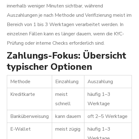
innerhalb weniger Minuten sichtbar, während
Auszahlungen je nach Methode und Verifizierung meist im
Bereich von 1 bis 3 Werktagen verarbeitet werden. In
einzelnen Fällen kann es länger dauern, wenn die KYC-
Prüfung oder interne Checks erforderlich sind.
Zahlungs-Fokus: Übersicht
typischer Optionen
Methode
Einzahlung
Auszahlung
Kreditkarte
meist
häufig 1–3
schnell
Werktage
Banküberweisung
kann dauern
oft 2–5 Werktage
E-Wallet
meist zügig
häufig 1–3
Werktage