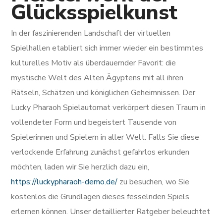
Glücksspielkunst
In der faszinierenden Landschaft der virtuellen
Spielhallen etabliert sich immer wieder ein bestimmtes
kulturelles Motiv als überdauernder Favorit: die
mystische Welt des Alten Ägyptens mit all ihren
Rätseln, Schätzen und königlichen Geheimnissen. Der
Lucky Pharaoh Spielautomat verkörpert diesen Traum in
vollendeter Form und begeistert Tausende von
Spielerinnen und Spielern in aller Welt. Falls Sie diese
verlockende Erfahrung zunächst gefahrlos erkunden
möchten, laden wir Sie herzlich dazu ein,
https://luckypharaoh-demo.de/
zu besuchen, wo Sie
kostenlos die Grundlagen dieses fesselnden Spiels
erlernen können. Unser detaillierter Ratgeber beleuchtet