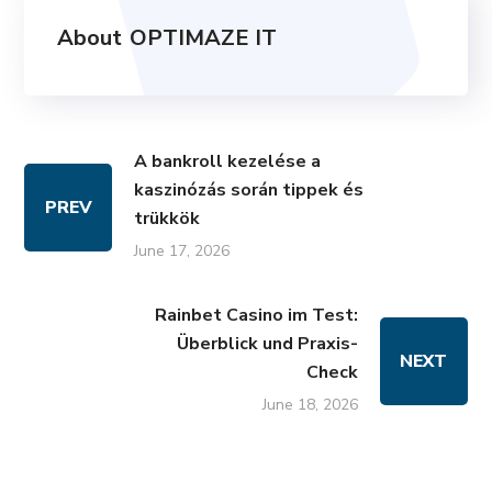
About
OPTIMAZE IT
A bankroll kezelése a
kaszinózás során tippek és
PREV
trükkök
June 17, 2026
Rainbet Casino im Test:
Überblick und Praxis-
NEXT
Check
June 18, 2026