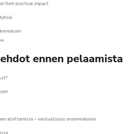
 their practical impact.
ityksiä
kokemuksen
oa
a ehdot ennen pelaamista
lut?
tyen
nnen aloittamista – vastuullisuus ensimmäisenä.
issa.