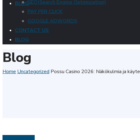
SEO(Search Engine Optimization)
BLOG
PAY PER CLICK
GOOGLE ADWORDS
CONTACT US
BLOG
Blog
Home
Uncategorized
Possu Casino 2026: Näkökulmia ja käyt
Uncategorized