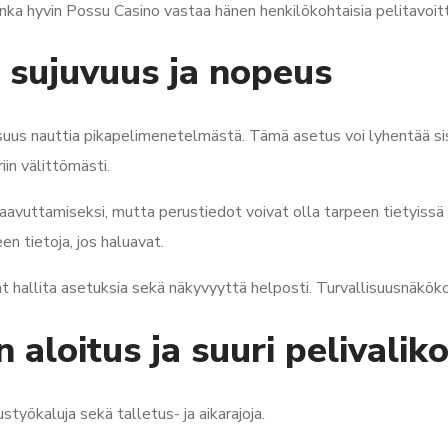
uinka hyvin Possu Casino vastaa hänen henkilökohtaisia pelitavoit
n sujuvuus ja nopeus
lisuus nauttia pikapelimenetelmästä. Tämä asetus voi lyhentää s
iin välittömästi.
avuttamiseksi, mutta perustiedot voivat olla tarpeen tietyissä t
n tietoja, jos haluavat.
voivat hallita asetuksia sekä näkyvyyttä helposti. Turvallisuusnäkö
 aloitus ja suuri pelivalik
työkaluja sekä talletus- ja aikarajoja.