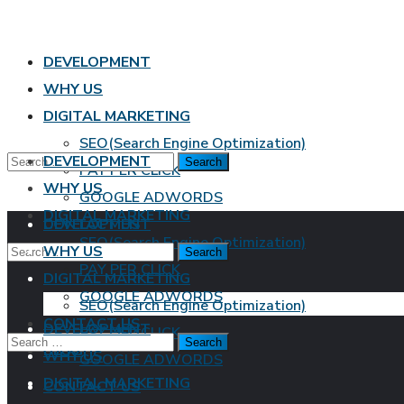
DEVELOPMENT
WHY US
DIGITAL MARKETING
SEO(Search Engine Optimization)
DEVELOPMENT
PAY PER CLICK
WHY US
GOOGLE ADWORDS
DIGITAL MARKETING
CONTACT US
DEVELOPMENT
SEO(Search Engine Optimization)
BLOG
WHY US
PAY PER CLICK
DIGITAL MARKETING
GOOGLE ADWORDS
SEO(Search Engine Optimization)
CONTACT US
DEVELOPMENT
PAY PER CLICK
BLOG
WHY US
GOOGLE ADWORDS
DIGITAL MARKETING
CONTACT US