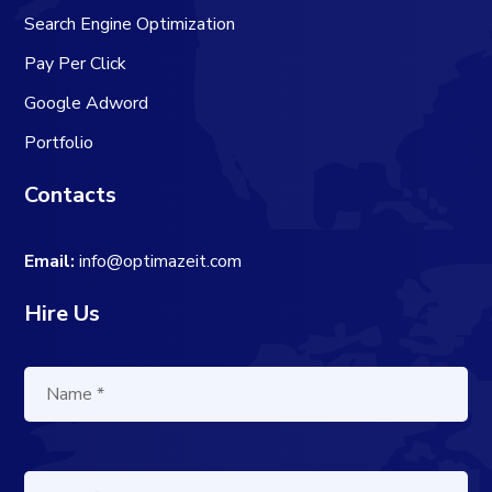
Search Engine Optimization
Pay Per Click
Google Adword
Portfolio
Contacts
Email:
info@optimazeit.com
Hire Us