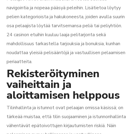
navigointia ja nopeaa pääsyä peleihin. Lisätietoa löytyy
pelien kategorioista ja hakukoneesta, joiden avulla suurin
osa pelaajista löytää tarvitsemansa peliä tai peliyhtiön.
24 casinon etuihin kuuluu laaja pelitarjonta sekä
mahdollisuus tarkastella tarjouksia ja bonuksia, kunhan
noudattaa yleisiä pelisääntöjä ja vastuullisen pelaamisen
periaatteita.
Rekisteröityminen
vaiheittain ja
aloittamisen helppous
Tilinhallinta ja istunnot ovat pelaajan omissa käsissä; on
tärkeää muistaa, että tilin suojaaminen ja istunnonhallinta
vähentävät epätoivottujen kirjautumisten riskiä. Näin