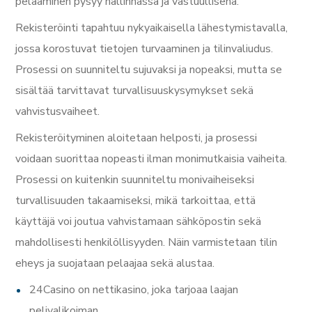
pelaaminen pysyy hallinnassa ja vastuullisena.
Rekisteröinti tapahtuu nykyaikaisella lähestymistavalla,
jossa korostuvat tietojen turvaaminen ja tilinvaliudus.
Prosessi on suunniteltu sujuvaksi ja nopeaksi, mutta se
sisältää tarvittavat turvallisuuskysymykset sekä
vahvistusvaiheet.
Rekisteröityminen aloitetaan helposti, ja prosessi
voidaan suorittaa nopeasti ilman monimutkaisia vaiheita.
Prosessi on kuitenkin suunniteltu monivaiheiseksi
turvallisuuden takaamiseksi, mikä tarkoittaa, että
käyttäjä voi joutua vahvistamaan sähköpostin sekä
mahdollisesti henkilöllisyyden. Näin varmistetaan tilin
eheys ja suojataan pelaajaa sekä alustaa.
24Casino on nettikasino, joka tarjoaa laajan
pelivalikoiman