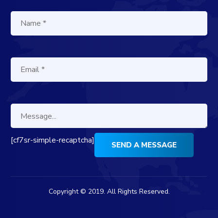
[cf7sr-simple-recaptcha]
Copyright © 2019. All Rights Reserved.