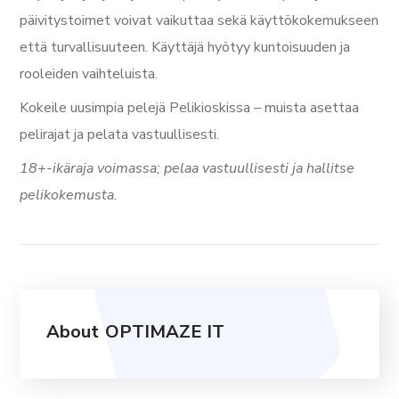
päivitystoimet voivat vaikuttaa sekä käyttökokemukseen
että turvallisuuteen. Käyttäjä hyötyy kuntoisuuden ja
rooleiden vaihteluista.
Kokeile uusimpia pelejä Pelikioskissa – muista asettaa
pelirajat ja pelata vastuullisesti.
18+-ikäraja voimassa; pelaa vastuullisesti ja hallitse
pelikokemusta.
About
OPTIMAZE IT