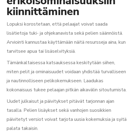
erikoisominaisuuksiin
kiinnittäminen
Lopuksi korostetaan, että pelaajat voivat saada
lisätietoja tuki- ja ohjekanavista sekä pelien säännöistä.
Arviointi kannustaa käyttämään näitä resursseja aina, kun
tarvitsee apua tai lisäselvityksiä.
Tämänkaltaisessa katsauksessa keskitytään siihen,
miten pelit ja ominaisuudet voidaan yhdistää turvalliseen
ja nautinnolliseen pelikokemukseen. Laadukas
kokonaisuus tukee pelaajan pitkän aikavälin sitoutumista.
Uudet julkaisut ja päivitykset pitävät tarjonnan ajan
tasalla. Pelien lisäykset sekä vanhojen suosikkien
päivitetyt versiot voivat tarjota uusia kokemuksia ja syitä
palata takaisin.