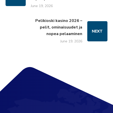
June 19, 2026
Pelikioski kasino 2026 –
pelit, ominaisuudet ja
NEXT
nopea pelaaminen
June 19, 2026