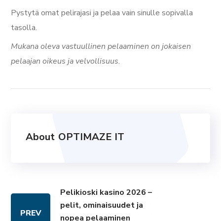
Pystytä omat pelirajasi ja pelaa vain sinulle sopivalla
tasolla.
Mukana oleva vastuullinen pelaaminen on jokaisen
pelaajan oikeus ja velvollisuus.
About
OPTIMAZE IT
Pelikioski kasino 2026 –
pelit, ominaisuudet ja
PREV
nopea pelaaminen