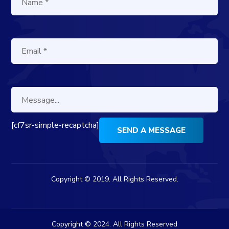
[cf7sr-simple-recaptcha]
Copyright © 2019. All Rights Reserved.
Copyright © 2024. All Rights Reserved