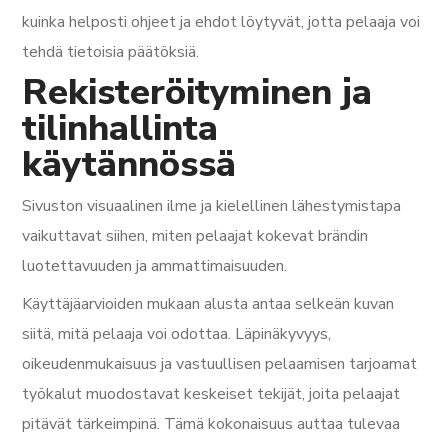
kuinka helposti ohjeet ja ehdot löytyvät, jotta pelaaja voi
tehdä tietoisia päätöksiä.
Rekisteröityminen ja
tilinhallinta
käytännössä
Sivuston visuaalinen ilme ja kielellinen lähestymistapa
vaikuttavat siihen, miten pelaajat kokevat brändin
luotettavuuden ja ammattimaisuuden.
Käyttäjäarvioiden mukaan alusta antaa selkeän kuvan
siitä, mitä pelaaja voi odottaa. Läpinäkyvyys,
oikeudenmukaisuus ja vastuullisen pelaamisen tarjoamat
työkalut muodostavat keskeiset tekijät, joita pelaajat
pitävät tärkeimpinä. Tämä kokonaisuus auttaa tulevaa