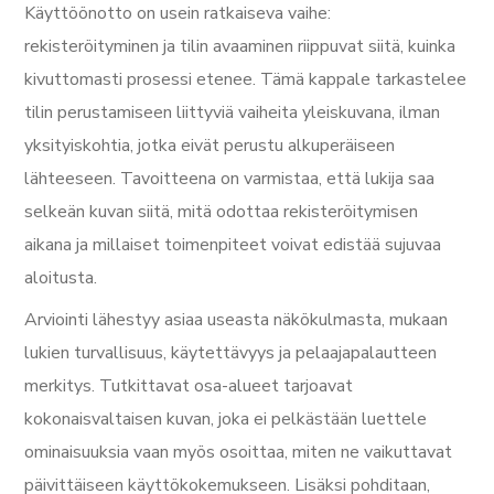
Käyttöönotto on usein ratkaiseva vaihe:
rekisteröityminen ja tilin avaaminen riippuvat siitä, kuinka
kivuttomasti prosessi etenee. Tämä kappale tarkastelee
tilin perustamiseen liittyviä vaiheita yleiskuvana, ilman
yksityiskohtia, jotka eivät perustu alkuperäiseen
lähteeseen. Tavoitteena on varmistaa, että lukija saa
selkeän kuvan siitä, mitä odottaa rekisteröitymisen
aikana ja millaiset toimenpiteet voivat edistää sujuvaa
aloitusta.
Arviointi lähestyy asiaa useasta näkökulmasta, mukaan
lukien turvallisuus, käytettävyys ja pelaajapalautteen
merkitys. Tutkittavat osa-alueet tarjoavat
kokonaisvaltaisen kuvan, joka ei pelkästään luettele
ominaisuuksia vaan myös osoittaa, miten ne vaikuttavat
päivittäiseen käyttökokemukseen. Lisäksi pohditaan,