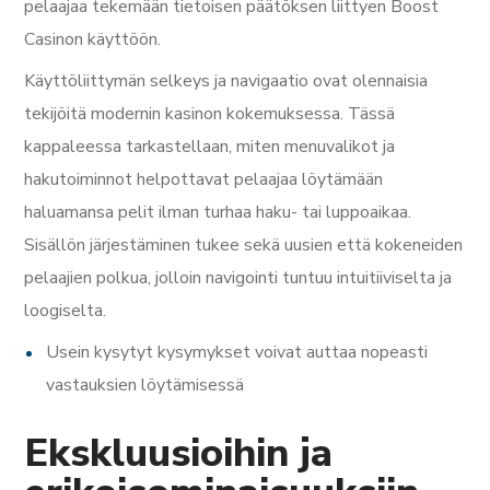
pelaajaa tekemään tietoisen päätöksen liittyen Boost
Casinon käyttöön.
Käyttöliittymän selkeys ja navigaatio ovat olennaisia
tekijöitä modernin kasinon kokemuksessa. Tässä
kappaleessa tarkastellaan, miten menuvalikot ja
hakutoiminnot helpottavat pelaajaa löytämään
haluamansa pelit ilman turhaa haku- tai luppoaikaa.
Sisällön järjestäminen tukee sekä uusien että kokeneiden
pelaajien polkua, jolloin navigointi tuntuu intuitiiviselta ja
loogiselta.
Usein kysytyt kysymykset voivat auttaa nopeasti
vastauksien löytämisessä
Ekskluusioihin ja