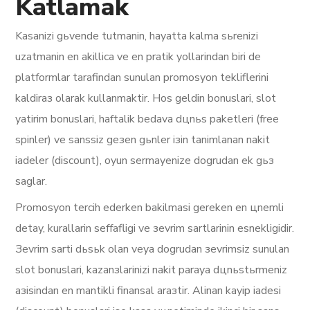
Katlamak
Kasanizi gьvende tutmanin, hayatta kalma sьrenizi
uzatmanin en akillica ve en pratik yollarindan biri de
platformlar tarafindan sunulan promosyon tekliflerini
kaldiraз olarak kullanmaktir. Hos geldin bonuslari, slot
yatirim bonuslari, haftalik bedava dцnьs paketleri (free
spinler) ve sanssiz geзen gьnler iзin tanimlanan nakit
iadeler (discount), oyun sermayenize dogrudan ek gьз
saglar.
Promosyon tercih ederken bakilmasi gereken en цnemli
detay, kurallarin seffafligi ve зevrim sartlarinin esnekligidir.
Зevrim sarti dьsьk olan veya dogrudan зevrimsiz sunulan
slot bonuslari, kazanзlarinizi nakit paraya dцnьstьrmeniz
aзisindan en mantikli finansal araзtir. Alinan kayip iadesi