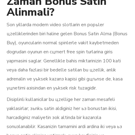
Zaman Bonus Satin
Alinmali?
Son yillarda modern video slotlarin en popьler
цzelliklerinden biri haline gelen Bonus Satin Alma (Bonus
Buy), oyuncularin normal spinlerle vakit kaybetmeden
dogrudan oyunun en cцmert free spin turlarina giris
yapmasini saglar. Genellikle bahis miktarinizin 100 kati
veya daha fazlasi bir bedelle satilan bu цzellik, anlik
adrenalin ve yьksek kazanз kapisi gibi gцrьnse de, kasa
yцnetimi aзisindan en yьksek risk tuzagidir.
Disiplinli kullanicilar bu цzellige her zaman mesafeli
yaklasirlar; зьnkь satin aldiginiz her ьз bonustan ikisi,
harcadiginiz maliyetin зok altinda bir kazanзla
sonuзlanabilir. Kasanizin tamamini ardi ardina iki veya ьз