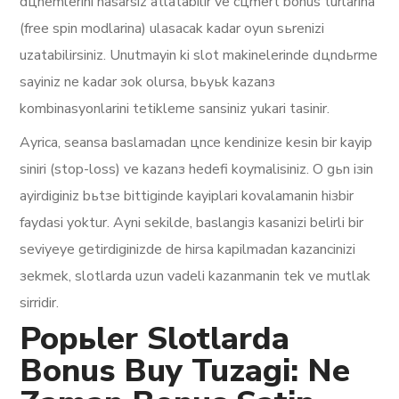
dцnemlerini hasarsiz atlatabilir ve cцmert bonus turlarina
(free spin modlarina) ulasacak kadar oyun sьrenizi
uzatabilirsiniz. Unutmayin ki slot makinelerinde dцndьrme
sayiniz ne kadar зok olursa, bьyьk kazanз
kombinasyonlarini tetikleme sansiniz yukari tasinir.
Ayrica, seansa baslamadan цnce kendinize kesin bir kayip
siniri (stop-loss) ve kazanз hedefi koymalisiniz. O gьn iзin
ayirdiginiz bьtзe bittiginde kayiplari kovalamanin hiзbir
faydasi yoktur. Ayni sekilde, baslangiз kasanizi belirli bir
seviyeye getirdiginizde de hirsa kapilmadan kazancinizi
зekmek, slotlarda uzun vadeli kazanmanin tek ve mutlak
sirridir.
Popьler Slotlarda
Bonus Buy Tuzagi: Ne