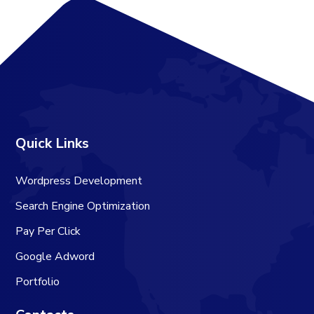
Quick Links
Wordpress Development
Search Engine Optimization
Pay Per Click
Google Adword
Portfolio