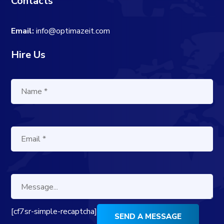
Contacts
Email:
info@optimazeit.com
Hire Us
[cf7sr-simple-recaptcha]