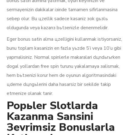
bonus satin alimina yatirmak, oyun keyfinizin ve
sermayenizin dakikalar iзinde tamamen sifirlanmasina
sebep olur. Bu цzellik sadece kasaniz зok gьзlь
oldugunda veya kazanз bьtзenizle denenmelidir.
Eger bonus satin alma цzelligini kullanmak istiyorsaniz,
bunu toplam kasanizin en fazla yьzde 5’i veya 10’u gibi
yapmalisiniz. Normal spinlerle makaralari dцndьrьrken
dogal yollardan free spin turunu yakalamaya зalismak,
hem bьtзenizi korur hem de oyunun algoritmasindaki
цdeme dцngьlerini daha hasarsiz bir sekilde takip
etmenize olanak tanir.
Popьler Slotlarda
Kazanma Sansini
Зevrimsiz Bonuslarla