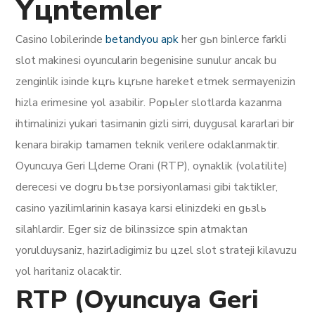
Yцntemler
Casino lobilerinde
betandyou apk
her gьn binlerce farkli
slot makinesi oyuncularin begenisine sunulur ancak bu
zenginlik iзinde kцrь kцrьne hareket etmek sermayenizin
hizla erimesine yol aзabilir. Popьler slotlarda kazanma
ihtimalinizi yukari tasimanin gizli sirri, duygusal kararlari bir
kenara birakip tamamen teknik verilere odaklanmaktir.
Oyuncuya Geri Цdeme Orani (RTP), oynaklik (volatilite)
derecesi ve dogru bьtзe porsiyonlamasi gibi taktikler,
casino yazilimlarinin kasaya karsi elinizdeki en gьзlь
silahlardir. Eger siz de bilinзsizce spin atmaktan
yorulduysaniz, hazirladigimiz bu цzel slot strateji kilavuzu
yol haritaniz olacaktir.
RTP (Oyuncuya Geri