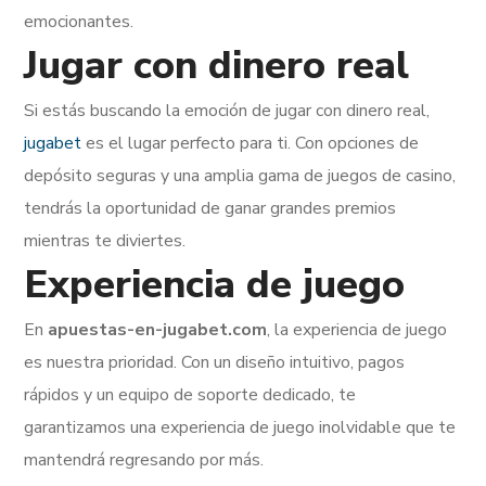
emocionantes.
Jugar con dinero real
Si estás buscando la emoción de jugar con dinero real,
jugabet
es el lugar perfecto para ti. Con opciones de
depósito seguras y una amplia gama de juegos de casino,
tendrás la oportunidad de ganar grandes premios
mientras te diviertes.
Experiencia de juego
En
apuestas-en-jugabet.com
, la experiencia de juego
es nuestra prioridad. Con un diseño intuitivo, pagos
rápidos y un equipo de soporte dedicado, te
garantizamos una experiencia de juego inolvidable que te
mantendrá regresando por más.