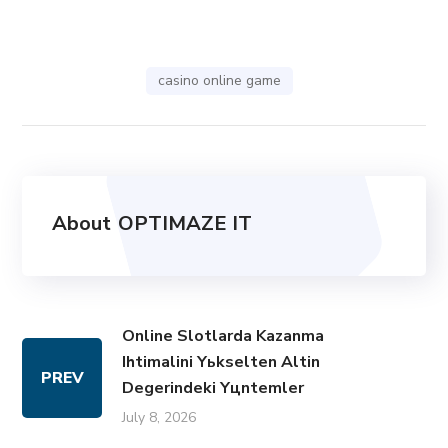
casino online game
About
OPTIMAZE IT
Online Slotlarda Kazanma
Ihtimalini Yьkselten Altin
PREV
Degerindeki Yцntemler
July 8, 2026