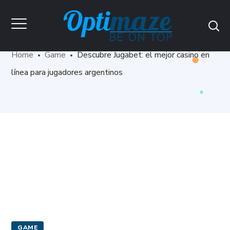
Blog
Home
Game
Descubre Jugabet: el mejor casino en
línea para jugadores argentinos
GAME