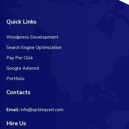
Quick Links
Wordpress Development
Search Engine Optimization
Pay Per Click
Google Adword
Portfolio
Contacts
Email:
info@optimazeit.com
Hire Us