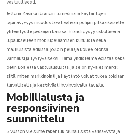
vastuullisesti.
Jellona Kasinon brändin tunnelma ja käytäntöjen
läpinäkyvyys muodostavat vahvan pohjan pitkäaikaiselle
yhteistyölle pelaajan kanssa. Brändi pysyy uskollisena
lupaukselleen mobiilipelaamisen kunkusta sekä
maltillisista eduista, jolloin pelaaja kokee olonsa
varmaksi ja tyytyväiseksi. Tämä yhdistelmä edistää sekä
pelin iloa että vastuullisuutta, ja se on hyvä esimerkki
siitä, miten markkinointi ja käytäntö voivat tukea toisiaan
turvallisella ja kestävästi hyvinvoivalla tavalla.
Mobiilialusta ja
responsiivinen
suunnittelu
Sivuston yleisilme rakentuu rauhallisista värisävystä ja