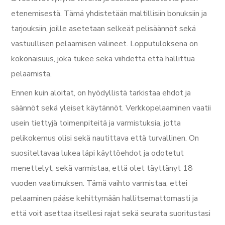
etenemisestä. Tämä yhdistetään maltillisiin bonuksiin ja
tarjouksiin, joille asetetaan selkeät pelisäännöt sekä
vastuullisen pelaamisen välineet. Lopputuloksena on
kokonaisuus, joka tukee sekä viihdettä että hallittua
pelaamista.
Ennen kuin aloitat, on hyödyllistä tarkistaa ehdot ja
säännöt sekä yleiset käytännöt. Verkkopelaaminen vaatii
usein tiettyjä toimenpiteitä ja varmistuksia, jotta
pelikokemus olisi sekä nautittava että turvallinen. On
suositeltavaa lukea läpi käyttöehdot ja odotetut
menettelyt, sekä varmistaa, että olet täyttänyt 18
vuoden vaatimuksen. Tämä vaihto varmistaa, ettei
pelaaminen pääse kehittymään hallitsemattomasti ja
että voit asettaa itsellesi rajat sekä seurata suoritustasi