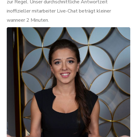
zur Regel. Unser durchschnittliche Antwortzeit
inoffizieller mitarbeiter Live-Chat beträgt kleiner
wanneer 2 Minuten.