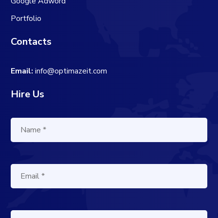
Google Adword
Portfolio
Contacts
Email:
info@optimazeit.com
Hire Us