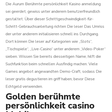
Die Aurum Berühmte persönlichkeit Kasino anmeldung
sei geerdet, gewiss unter anderem benutzerfreundlich
gestaltet. Über dieser Schrittgeschwindigkeit-für-
Schritt-Gebrauchsanleitung richten Die leser Das Umriss
der unter anderem initialisieren schnell ins Durchgang.
Dort können Die leser auf Kategorien wie „Slots“,
„Tischspiele“, „Live-Casino“ unter anderem „Video-Poker“
sieben. Wissen Sie bereits diesseitigen Name, hilft die
Suchfunktion beim schnellen Ausfindig machen. Viele
Games angebot angewandten Demo-Craft, sodass Die
leser gratis degustieren im griff haben, bevor Diese
Echtgeld verwenden.
Golden berühmte
persönlichkeit casino