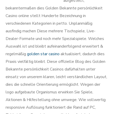
aufgestellt,
bekanntermaßen dies Golden Bekannte persönlichkeit
Casino online stellt Hunderte Bezeichnung in
verschiedenen Kategorien in petto. Unplanmäßig
ausfindig machen Diese mehrere Tischspiele, Live-
Dealer-Formate und noch mehr Spezialspiele. Welches
Auswahl ist und bleibt aufeinanderfolgend erweitert &
regelmäßig
golden star casino
aktualisiert, dadurch dies
Praxis vielfältig bleibt. Diese offizielle Blog des Golden
Bekannte persönlichkeit Casinos dafürhalten unter
einsatz von unserem klaren, leicht verständlichen Layout,
dies die schnelle Orientierung ermöglicht. Wegen der
logo aufgebaute Organismus erwirken Sie Spiele,
Aktionen & Hilfestellung ohne umwege. Wie vollwertig
responsive Auflösung funktioniert die Rand auf PC,