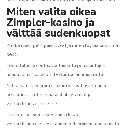
Miten valita oikea
Zimpler-kasino ja
välttää sudenkuopat
Kuinka usein pelit päivittyvät ja miten löytää uusimmat
pelit?
Lopputulos korostaa vastuullista pelisääntöjen
noudattamista sekä 18+ ikärajan huomioimista.
Mitkä ovat tärkeimmät huomioitavat asiat ennen
pelaamista, kuten määrärahakäytännöt ja
vastuullisuusasetukset?
Tutustu kasinon tarjontaan ja käytä
vastuullisuusasetuksia ennen pelaamisen aloittamista.