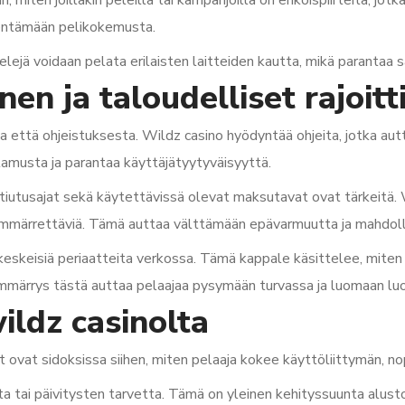
 miten joillakin peleillä tai kampanjoilla on erikoispiirteitä, jotk
ventämään pelikokemusta.
elejä voidaan pelata erilaisten laitteiden kautta, mikä parantaa
en ja taloudelliset rajoit
että ohjeistuksesta. Wildz casino hyödyntää ohjeita, jotka au
tamusta ja parantaa käyttäjätyytyväisyyttä.
otiutusajat sekä käytettävissä olevat maksutavat ovat tärkeitä. 
 ymmärrettäviä. Tämä auttaa välttämään epävarmuutta ja mahdolli
eskeisiä periaatteita verkossa. Tämä kappale käsittelee, miten h
Ymmärrys tästä auttaa pelaajaa pysymään turvassa ja luomaan lu
ildz casinolta
vat sidoksissa siihen, miten pelaaja kokee käyttöliittymän, nop
a tai päivitysten tarvetta. Tämä on yleinen kehityssuunta alustoi