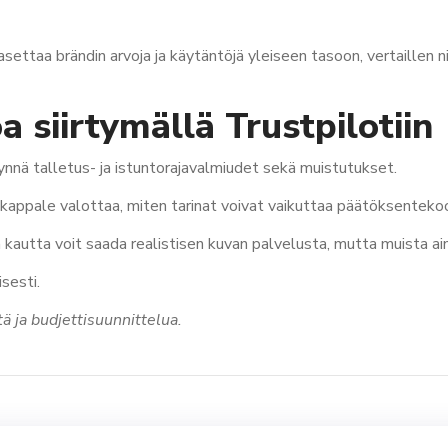
settaa brändin arvoja ja käytäntöjä yleiseen tasoon, vertaillen nii
a siirtymällä Trustpilotiin
nnä talletus- ja istuntorajavalmiudet sekä muistutukset.
 kappale valottaa, miten tarinat voivat vaikuttaa päätöksenteko
n kautta voit saada realistisen kuvan palvelusta, mutta muista ain
sesti.
ä ja budjettisuunnittelua.