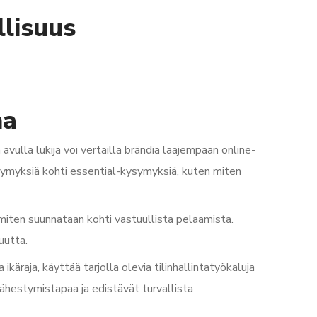
llisuus
na
ulla lukija voi vertailla brändiä laajempaan online-
symyksiä kohti essential-kysymyksiä, kuten miten
a miten suunnataan kohti vastuullista pelaamista.
uutta.
äraja, käyttää tarjolla olevia tilinhallintatyökaluja
 lähestymistapaa ja edistävät turvallista