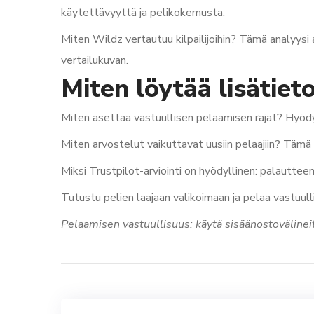
käytettävyyttä ja pelikokemusta.
Miten Wildz vertautuu kilpailijoihin? Tämä analyysi a
vertailukuvan.
Miten löytää lisätieto
Miten asettaa vastuullisen pelaamisen rajat? Hyödy
Miten arvostelut vaikuttavat uusiin pelaajiin? Tämä
Miksi Trustpilot-arviointi on hyödyllinen: palauttee
Tutustu pelien laajaan valikoimaan ja pelaa vastuulli
Pelaamisen vastuullisuus: käytä sisäänostovälineit