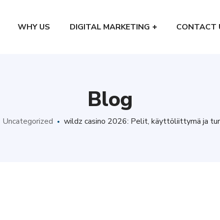
WHY US
DIGITAL MARKETING
CONTACT 
Blog
Uncategorized
wildz casino 2026: Pelit, käyttöliittymä ja tur