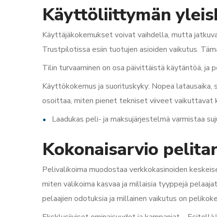
Käyttöliittymän ylei
Käyttäjäkokemukset voivat vaihdella, mutta jatkuv
Trustpilotissa esiin tuotujen asioiden vaikutus. Täm
Tilin turvaaminen on osa päivittäistä käytäntöä, ja p
Käyttökokemus ja suorituskyky: Nopea latausaika, s
osoittaa, miten pienet tekniset viiveet vaikuttavat
Laadukas peli- ja maksujärjestelmä varmistaa s
Kokonaisarvio pelita
Pelivalikoima muodostaa verkkokasinoiden keskeisen
miten valikoima kasvaa ja millaisia tyyppejä pelaajat
pelaajien odotuksia ja millainen vaikutus on pelik