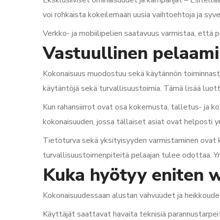
Eksklusiiviset ominaisuudet ja kampanjat – Esitellään,
voi rohkaista kokeilemaan uusia vaihtoehtoja ja sy
Verkko- ja mobiilipelien saatavuus varmistaa, että p
Vastuullinen pelaamin
Kokonaisuus muodostuu sekä käytännön toiminnasta 
käytäntöjä sekä turvallisuustoimia. Tämä lisää luot
Kun rahansiirrot ovat osa kokemusta, talletus- ja k
kokonaisuuden, jossa tällaiset asiat ovat helposti
Tietoturva sekä yksityisyyden varmistaminen ovat k
turvallisuustoimenpiteitä pelaajan tulee odottaa. 
Kuka hyötyy eniten w
Kokonaisuudessaan alustan vahvuudet ja heikkoudet o
Käyttäjät saattavat havaita teknisiä parannustarpeit