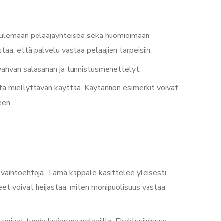
kuulemaan pelaajayhteisöä sekä huomioimaan
aa, että palvelu vastaa pelaajien tarpeisiin.
ää vahvan salasanan ja tunnistusmenettelyt.
ta miellyttävän käyttää. Käytännön esimerkit voivat
een.
vaihtoehtoja. Tämä kappale käsittelee yleisesti,
tteet voivat heijastaa, miten monipuolisuus vastaa