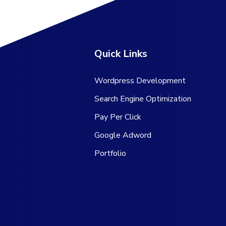
Quick Links
Wordpress Development
Search Engine Optimization
Pay Per Click
Google Adword
Portfolio