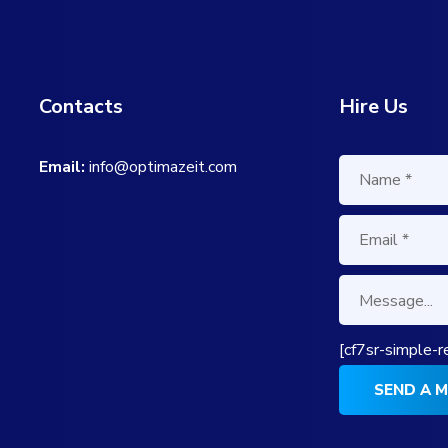
Contacts
Hire Us
Email:
info@optimazeit.com
[cf7sr-simple-r