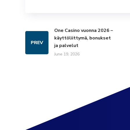
One Casino vuonna 2026 –
käyttöliittymä, bonukset
PREV
ja palvelut
June 19, 2026