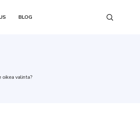
US
BLOG
 oikea valinta?