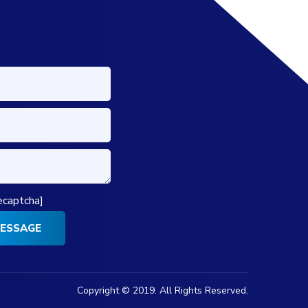
ecaptcha]
Copyright © 2019. All Rights Reserved.