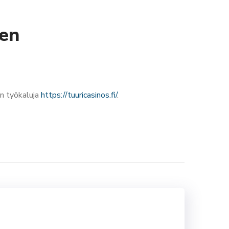
een
in työkaluja
https://tuuricasinos.fi/
.