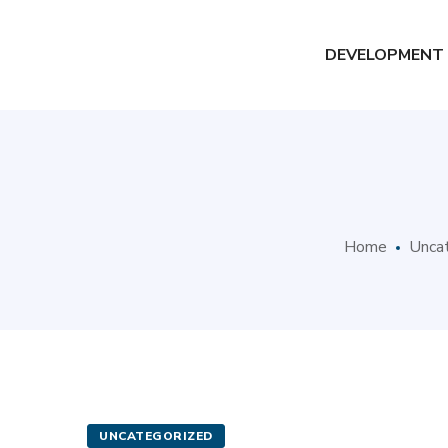
DEVELOPMENT
Home
Unca
UNCATEGORIZED