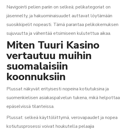
Navigointi pelien pariin on selkeä; pelikategoriat on
jäsennelty, ja hakuominaisuudet auttavat löytämään
suosikkipelit nopeasti. Tämä parantaa pelikokemuksen
sujuvuutta ja vähentää etsimiseen kulutettua aikaa.
Miten Tuuri Kasino
vertautuu muihin
suomalaisiin
koonnuksiin
Plussat näkyvät erityisesti nopeina kotiutuksina ja
suomenkielisen asiakaspalvelun tukena, mikä helpottaa
epäselvissä tilanteissa.
Plussat: selkeä käyttöliittymä, verovapaudet ja nopea
kotiutusprosessi voivat houkutella pelaajia