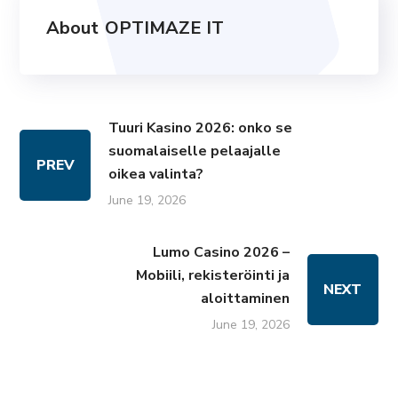
About
OPTIMAZE IT
Tuuri Kasino 2026: onko se
suomalaiselle pelaajalle
PREV
oikea valinta?
June 19, 2026
Lumo Casino 2026 –
Mobiili, rekisteröinti ja
NEXT
aloittaminen
June 19, 2026