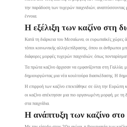
την παράδοση των τυχερών παιχνιδιών, αναπτύσσοντας μ
έννοια.
Η εξέλιξη των καζίνο στη 
Κατά τη διάρκεια του Μεσαίωνα, οι ευρωπαϊκές χώρες άρ
τόποι κοινωνικής αλληλεπίδρασης, όπου οι άνθρωποι μπο
διάφορες μορφές τυχερών παιχνιδιών, όπως πονταρίσματα
Τα πρώτα καζίνο άρχισαν να εμφανίζονται στη Γαλλία, 
δημιουργώντας μια νέα κουλτούρα διασκέδασης. Η δημ
Η επιρροή των καζίνο επεκτάθηκε σε όλη την Ευρώπη κα
οι καζίνο απέκτησαν μια πιο οργανωμένη μορφή, με τη 
στα παιχνίδια.
Η ανάπτυξη των καζίνο στο
Με την είσοδο στον 20ο αιώνα, η βιομηχανία των καζίνο