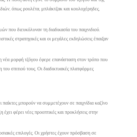
διών, όπως ρουλέτα, μπλάκτζακ και κουλοχέρηδες,
ών που διευκόλυναν τη διαδικασία του παιχνιδιού.
στικές στρατηγικές και οι μεγάλες εκδηλώσεις έπαιξαν
ή η νέα μορφή τζόγου έφερε επανάσταση στον τρόπο που
η του σπιτιού τους. Οι διαδικτυακές πλατφόρμες
ι παίκτες μπορούν να συμμετέχουν σε παιχνίδια καζίνο
η έχει φέρει νέες προοπτικές και προκλήσεις στην
οσιακές επιλογές. Οι χρήστες έχουν πρόσβαση σε