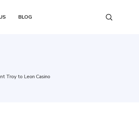
US
BLOG
nt Troy to Leon Casino