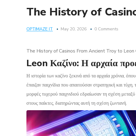
The History of Casin
OPTIMAZE IT
May 20, 2026
0 Comments
The History of Casinos From Ancient Troy to Leon 
Leon Καζίνο: Η αρχαία προ
Η ιστορία των καζίνο ξεκινά από τα αρχαία χρόνια, όπο
έπαιζαν παιχνίδια που απαιτούσαν στρατηγική και τύχη,
μορφές τυχερού παιχνιδιού εδραίωσαν τη σχέση μεταξύ 
στους παίκτες, διατηρώντας αυτή τη σχέση ζωντανή.