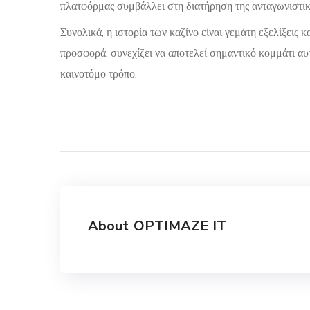
πλατφόρμας συμβάλλει στη διατήρηση της ανταγωνιστικ
Συνολικά, η ιστορία των καζίνο είναι γεμάτη εξελίξεις 
προσφορά, συνεχίζει να αποτελεί σημαντικό κομμάτι αυτ
καινοτόμο τρόπο.
About
OPTIMAZE IT