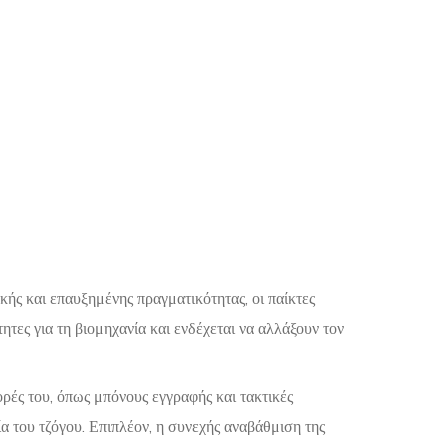
ικής και επαυξημένης πραγματικότητας, οι παίκτες
ητες για τη βιομηχανία και ενδέχεται να αλλάξουν τον
ορές του, όπως μπόνους εγγραφής και τακτικές
ία του τζόγου. Επιπλέον, η συνεχής αναβάθμιση της