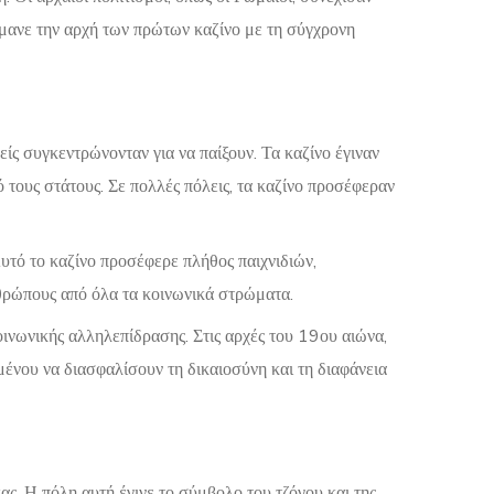
ήμανε την αρχή των πρώτων καζίνο με τη σύγχρονη
είς συγκεντρώνονταν για να παίξουν. Τα καζίνο έγιναν
ό τους στάτους. Σε πολλές πόλεις, τα καζίνο προσέφεραν
υτό το καζίνο προσέφερε πλήθος παιχνιδιών,
θρώπους από όλα τα κοινωνικά στρώματα.
ινωνικής αλληλεπίδρασης. Στις αρχές του 19ου αιώνα,
μένου να διασφαλίσουν τη δικαιοσύνη και τη διαφάνεια
ας. Η πόλη αυτή έγινε το σύμβολο του τζόγου και της