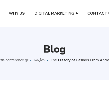
WHY US
DIGITAL MARKETING
CONTACT 
Blog
th-conference.gr
Καζίνο
The History of Casinos From Ancie