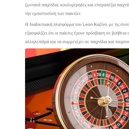
ζωντανά παιχνίδια, κουλοχέρηδες και επιτραπέζια παιχνί
την εμπιστοσύνη των παικτών.
Η διαδικτυακή πλατφόρμα του Leon Καζίνο, με τις συνε
εξασφαλίζει ότι οι παίκτες έχουν πρόσβαση σε βοήθεια 
αλληλεπιδρά και να συμμετέχει σε παιχνίδια και τουρνο