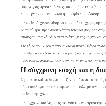
ψυχαγωγίας, προσελκύοντας εκατομμύρια επισκέπτες κά
δημιουργώντας μια μοναδική εμπειρία διασκέδασης.
Τα καζίνο άρχισαν επίσης να υιοθετούν τη χρήση της τ
Αυτό αύξησε την ελκυστικότητα τους και βοήθησε στην 
επίσης σημαντικό ρόλο στην ανάπτυξη της καζίνο κουλτ
Στο τέλος του 20ού αιώνα, οι διαδικτυακοί τζόγοι άρχ
οι άνθρωποι παίζουν και στοιχηματίζουν, επιτρέποντας 
προσέφεραν ποικιλία παιχνιδιών και ανταγωνιστικά μπό
Η σύγχρονη εποχή και η δι
Σήμερα, τα καζίνο δεν περιορίζονται μόνο σε φυσικούς
μέσω υπολογιστών και κινητών συσκευών, με την εμπειρί
καζίνο βιομηχανία.
Τα σύγχρονα καζίνο, όπως το Leon Καζίνο, προσφέρουν 