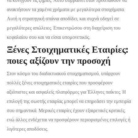
να κυνηγούν τις ζημιές. Αυτό συμβαίνει όταν προσπαθούν να
ανακτήσουν τα χαμένα χρήματα με μεγαλύτερα στοιχήματα.
Αυτή η στρατηγική σπάνια αποδίδει, και συχνά οδηγεί σε
μεγαλύτερες απώλειες. Επικεντρώσου στη διαχείριση του
κεφαλαίου σου και να είσαι υπομονετικός.
Ξένες Στοιχηματικές Εταιρίες:
ποιες αξίζουν την προσοχή
Στον κόσμο του διαδικτυακού στοιχηματισμού, υπάρχουν
πολλές ξένες στοιχηματικές εταιρίες που προσφέρουν
αξιόπιστες και ασφαλείς πλατφόρμες για Έλληνες παίκτες. Η
επιλογή της σωστής εταιρίας μπορεί να επηρεάσει την εμπειρία
σου σημαντικά. Μερικές εταιρίες έχουν εξαιρετικές κριτικές,
ενώ άλλες ενδέχεται να προσφέρουν περιορισμένες επιλογές ή
λιγότερες αποδόσεις.