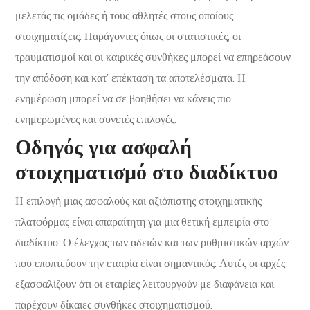
μελετάς τις ομάδες ή τους αθλητές στους οποίους
στοιχηματίζεις. Παράγοντες όπως οι στατιστικές, οι
τραυματισμοί και οι καιρικές συνθήκες μπορεί να επηρεάσουν
την απόδοση και κατ’ επέκταση τα αποτελέσματα. Η
ενημέρωση μπορεί να σε βοηθήσει να κάνεις πιο
ενημερωμένες και συνετές επιλογές.
Οδηγός για ασφαλή
στοιχηματισμό στο διαδίκτυο
Η επιλογή μιας ασφαλούς και αξιόπιστης στοιχηματικής
πλατφόρμας είναι απαραίτητη για μια θετική εμπειρία στο
διαδίκτυο. Ο έλεγχος των αδειών και των ρυθμιστικών αρχών
που εποπτεύουν την εταιρία είναι σημαντικός. Αυτές οι αρχές
εξασφαλίζουν ότι οι εταιρίες λειτουργούν με διαφάνεια και
παρέχουν δίκαιες συνθήκες στοιχηματισμού.