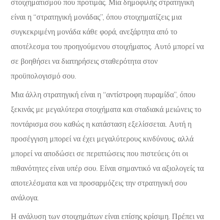
στοιχηματισμού που προτιμάς. Μία δημοφιλής στρατηγική
είναι η “στρατηγική μονάδας”, όπου στοιχηματίζεις μια
συγκεκριμένη μονάδα κάθε φορά, ανεξάρτητα από το
αποτέλεσμα του προηγούμενου στοιχήματος. Αυτό μπορεί να
σε βοηθήσει να διατηρήσεις σταθερότητα στον
προϋπολογισμό σου.
Μια άλλη στρατηγική είναι η “αντίστροφη πυραμίδα”, όπου
ξεκινάς με μεγαλύτερα στοιχήματα και σταδιακά μειώνεις το
ποντάρισμα σου καθώς η κατάσταση εξελίσσεται. Αυτή η
προσέγγιση μπορεί να έχει μεγαλύτερους κινδύνους, αλλά
μπορεί να αποδώσει σε περιπτώσεις που πιστεύεις ότι οι
πιθανότητες είναι υπέρ σου. Είναι σημαντικό να αξιολογείς τα
αποτελέσματα και να προσαρμόζεις την στρατηγική σου
ανάλογα.
Η ανάλυση των στοιχημάτων είναι επίσης κρίσιμη. Πρέπει να