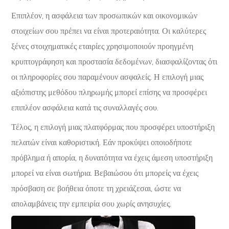
Επιπλέον, η ασφάλεια των προσωπικών και οικονομικών
στοιχείων σου πρέπει να είναι προτεραιότητα. Οι καλύτερες
ξένες στοιχηματικές εταιρίες χρησιμοποιούν προηγμένη
κρυπτογράφηση και προστασία δεδομένων, διασφαλίζοντας ότι
οι πληροφορίες σου παραμένουν ασφαλείς. Η επιλογή μιας
αξιόπιστης μεθόδου πληρωμής μπορεί επίσης να προσφέρει
επιπλέον ασφάλεια κατά τις συναλλαγές σου.
Τέλος, η επιλογή μιας πλατφόρμας που προσφέρει υποστήριξη
πελατών είναι καθοριστική. Εάν προκύψει οποιοδήποτε
πρόβλημα ή απορία, η δυνατότητα να έχεις άμεση υποστήριξη
μπορεί να είναι σωτήρια. Βεβαιώσου ότι μπορείς να έχεις
πρόσβαση σε βοήθεια όποτε τη χρειάζεσαι, ώστε να
απολαμβάνεις την εμπειρία σου χωρίς ανησυχίες.