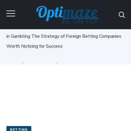
Blog
Home
epirusblog.gr
betting
Money Management
in Gambling The Strategy of Foreign Betting Companies
Worth Noticing for Success
BETTING