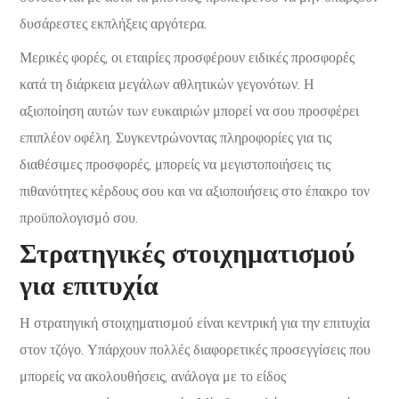
δυσάρεστες εκπλήξεις αργότερα.
Μερικές φορές, οι εταιρίες προσφέρουν ειδικές προσφορές
κατά τη διάρκεια μεγάλων αθλητικών γεγονότων. Η
αξιοποίηση αυτών των ευκαιριών μπορεί να σου προσφέρει
επιπλέον οφέλη. Συγκεντρώνοντας πληροφορίες για τις
διαθέσιμες προσφορές, μπορείς να μεγιστοποιήσεις τις
πιθανότητες κέρδους σου και να αξιοποιήσεις στο έπακρο τον
προϋπολογισμό σου.
Στρατηγικές στοιχηματισμού
για επιτυχία
Η στρατηγική στοιχηματισμού είναι κεντρική για την επιτυχία
στον τζόγο. Υπάρχουν πολλές διαφορετικές προσεγγίσεις που
μπορείς να ακολουθήσεις, ανάλογα με το είδος