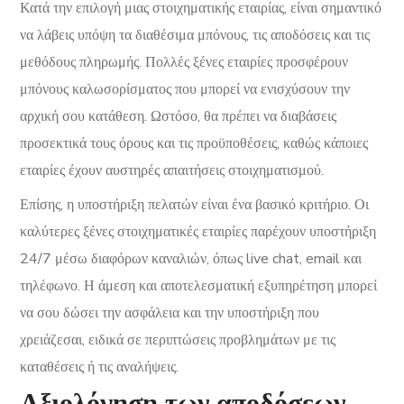
Κατά την επιλογή μιας στοιχηματικής εταιρίας, είναι σημαντικό
να λάβεις υπόψη τα διαθέσιμα μπόνους, τις αποδόσεις και τις
μεθόδους πληρωμής. Πολλές ξένες εταιρίες προσφέρουν
μπόνους καλωσορίσματος που μπορεί να ενισχύσουν την
αρχική σου κατάθεση. Ωστόσο, θα πρέπει να διαβάσεις
προσεκτικά τους όρους και τις προϋποθέσεις, καθώς κάποιες
εταιρίες έχουν αυστηρές απαιτήσεις στοιχηματισμού.
Επίσης, η υποστήριξη πελατών είναι ένα βασικό κριτήριο. Οι
καλύτερες ξένες στοιχηματικές εταιρίες παρέχουν υποστήριξη
24/7 μέσω διαφόρων καναλιών, όπως live chat, email και
τηλέφωνο. Η άμεση και αποτελεσματική εξυπηρέτηση μπορεί
να σου δώσει την ασφάλεια και την υποστήριξη που
χρειάζεσαι, ειδικά σε περιπτώσεις προβλημάτων με τις
καταθέσεις ή τις αναλήψεις.
Αξιολόγηση των αποδόσεων