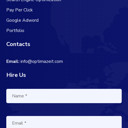
Pay Per Click
Google Adword
Portfolio
Contacts
Email:
info@optimazeit.com
Hire Us