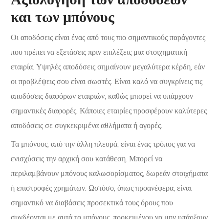
και των μπόνους
Οι αποδόσεις είναι ένας από τους πιο σημαντικούς παράγοντες
που πρέπει να εξετάσεις πριν επιλέξεις μια στοιχηματική
εταιρία. Υψηλές αποδόσεις σημαίνουν μεγαλύτερα κέρδη, εάν
οι προβλέψεις σου είναι σωστές. Είναι καλό να συγκρίνεις τις
αποδόσεις διαφόρων εταιριών, καθώς μπορεί να υπάρχουν
σημαντικές διαφορές. Κάποιες εταιρίες προσφέρουν καλύτερες
αποδόσεις σε συγκεκριμένα αθλήματα ή αγορές.
Τα μπόνους, από την άλλη πλευρά, είναι ένας τρόπος για να
ενισχύσεις την αρχική σου κατάθεση. Μπορεί να
περιλαμβάνουν μπόνους καλωσορίσματος, δωρεάν στοιχήματα
ή επιστροφές χρημάτων. Ωστόσο, όπως προανέφερα, είναι
σημαντικό να διαβάσεις προσεκτικά τους όρους που
συνδέονται με αυτά τα μπόνους, προκειμένου να μην υπάρξουν