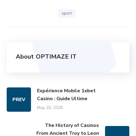
sport
About
OPTIMAZE IT
Expérience Mobile 1xbet
Casino : Guide Ultime
PREV
May 20, 2026
The History of Casinos
From Ancient Troy to Leon