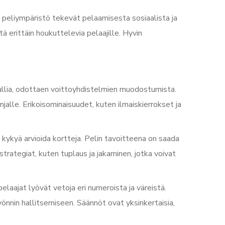
n peliympäristö tekevät pelaamisesta sosiaalista ja
 erittäin houkuttelevia pelaajille. Hyvin
 rullia, odottaen voittoyhdistelmien muodostumista.
alle. Erikoisominaisuudet, kuten ilmaiskierrokset ja
ja kykyä arvioida kortteja. Pelin tavoitteena on saada
trategiat, kuten tuplaus ja jakaminen, jotka voivat
elaajat lyövät vetoja eri numeroista ja väreistä.
yönnin hallitsemiseen. Säännöt ovat yksinkertaisia,