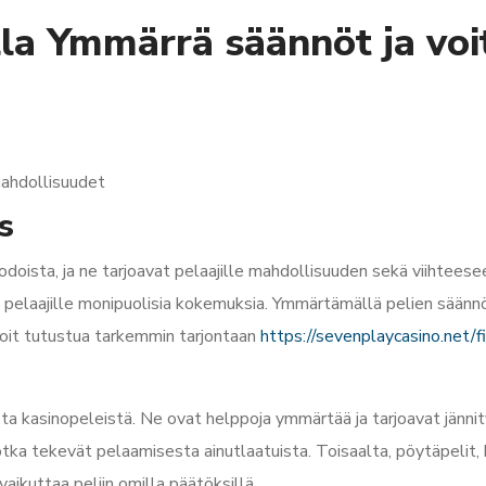
olla Ymmärrä säännöt ja vo
mahdollisuudet
s
oista, ja ne tarjoavat pelaajille mahdollisuuden sekä viihteeseen
vat pelaajille monipuolisia kokemuksia. Ymmärtämällä pelien säännö
Voit tutustua tarkemmin tarjontaan
https://sevenplaycasino.net/fi
ta kasinopeleistä. Ne ovat helppoja ymmärtää ja tarjoavat jänni
otka tekevät pelaamisesta ainutlaatuista. Toisaalta, pöytäpelit, 
 vaikuttaa peliin omilla päätöksillä.