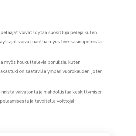
 pelaajat voivat löytää suosittuja pelejä kuten
 Käyttäjät voivat nauttia myös live-kasinopeleistä,
oaa myös houkuttelevia bonuksia, kuten
Asiakastuki on saatavilla ympäri vuorokauden, joten
innista vaivatonta ja mahdollistaa keskittymisen
pelaamisesta ja tavoitella voittoja!