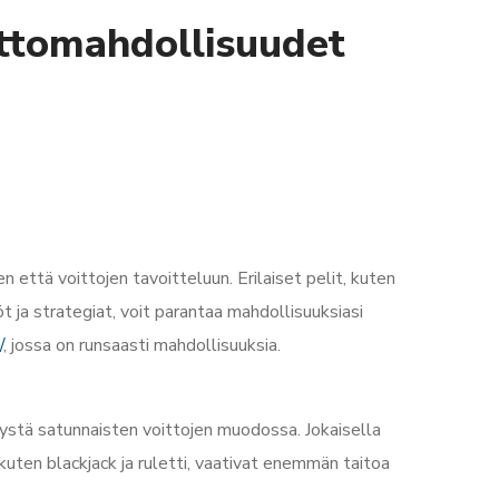
ittomahdollisuudet
 että voittojen tavoitteluun. Erilaiset pelit, kuten
t ja strategiat, voit parantaa mahdollisuuksiasi
/
, jossa on runsaasti mahdollisuuksia.
tystä satunnaisten voittojen muodossa. Jokaisella
kuten blackjack ja ruletti, vaativat enemmän taitoa