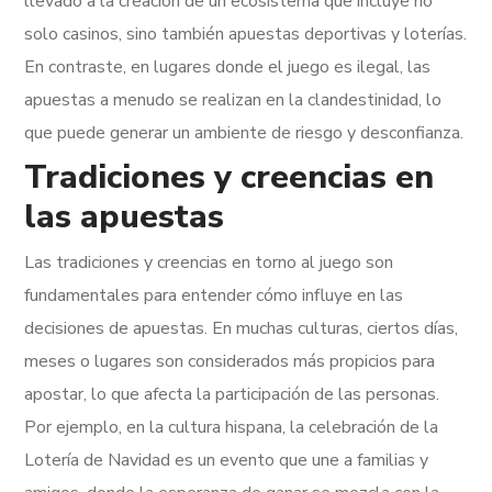
llevado a la creación de un ecosistema que incluye no
solo casinos, sino también apuestas deportivas y loterías.
En contraste, en lugares donde el juego es ilegal, las
apuestas a menudo se realizan en la clandestinidad, lo
que puede generar un ambiente de riesgo y desconfianza.
Tradiciones y creencias en
las apuestas
Las tradiciones y creencias en torno al juego son
fundamentales para entender cómo influye en las
decisiones de apuestas. En muchas culturas, ciertos días,
meses o lugares son considerados más propicios para
apostar, lo que afecta la participación de las personas.
Por ejemplo, en la cultura hispana, la celebración de la
Lotería de Navidad es un evento que une a familias y