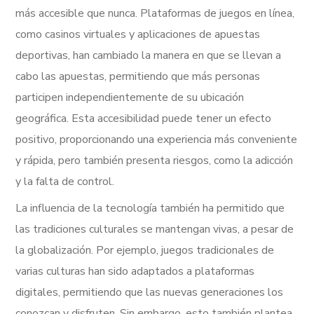
más accesible que nunca. Plataformas de juegos en línea,
como casinos virtuales y aplicaciones de apuestas
deportivas, han cambiado la manera en que se llevan a
cabo las apuestas, permitiendo que más personas
participen independientemente de su ubicación
geográfica. Esta accesibilidad puede tener un efecto
positivo, proporcionando una experiencia más conveniente
y rápida, pero también presenta riesgos, como la adicción
y la falta de control.
La influencia de la tecnología también ha permitido que
las tradiciones culturales se mantengan vivas, a pesar de
la globalización. Por ejemplo, juegos tradicionales de
varias culturas han sido adaptados a plataformas
digitales, permitiendo que las nuevas generaciones los
conozcan y disfruten. Sin embargo, esto también plantea