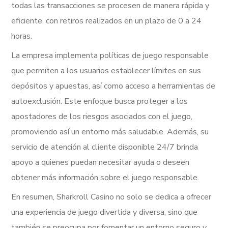
todas las transacciones se procesen de manera rápida y
eficiente, con retiros realizados en un plazo de 0 a 24
horas.
La empresa implementa políticas de juego responsable
que permiten a los usuarios establecer límites en sus
depósitos y apuestas, así como acceso a herramientas de
autoexclusión. Este enfoque busca proteger a los
apostadores de los riesgos asociados con el juego,
promoviendo así un entorno más saludable. Además, su
servicio de atención al cliente disponible 24/7 brinda
apoyo a quienes puedan necesitar ayuda o deseen
obtener más información sobre el juego responsable.
En resumen, Sharkroll Casino no solo se dedica a ofrecer
una experiencia de juego divertida y diversa, sino que
también se preocupa por fomentar un entorno seguro y