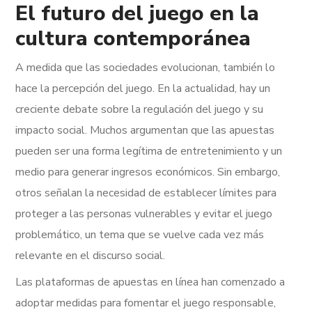
El futuro del juego en la
cultura contemporánea
A medida que las sociedades evolucionan, también lo
hace la percepción del juego. En la actualidad, hay un
creciente debate sobre la regulación del juego y su
impacto social. Muchos argumentan que las apuestas
pueden ser una forma legítima de entretenimiento y un
medio para generar ingresos económicos. Sin embargo,
otros señalan la necesidad de establecer límites para
proteger a las personas vulnerables y evitar el juego
problemático, un tema que se vuelve cada vez más
relevante en el discurso social.
Las plataformas de apuestas en línea han comenzado a
adoptar medidas para fomentar el juego responsable,