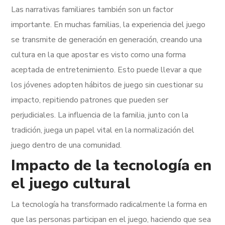
Las narrativas familiares también son un factor
importante. En muchas familias, la experiencia del juego
se transmite de generación en generación, creando una
cultura en la que apostar es visto como una forma
aceptada de entretenimiento. Esto puede llevar a que
los jóvenes adopten hábitos de juego sin cuestionar su
impacto, repitiendo patrones que pueden ser
perjudiciales. La influencia de la familia, junto con la
tradición, juega un papel vital en la normalización del
juego dentro de una comunidad.
Impacto de la tecnología en
el juego cultural
La tecnología ha transformado radicalmente la forma en
que las personas participan en el juego, haciendo que sea