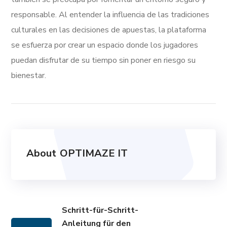
responsable. Al entender la influencia de las tradiciones
culturales en las decisiones de apuestas, la plataforma
se esfuerza por crear un espacio donde los jugadores
puedan disfrutar de su tiempo sin poner en riesgo su
bienestar.
About
OPTIMAZE IT
Schritt-für-Schritt-
Anleitung für den