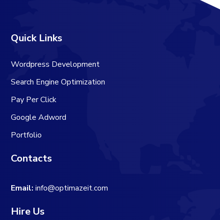
Quick Links
Wordpress Development
Search Engine Optimization
Pay Per Click
Google Adword
Portfolio
Contacts
Email:
info@optimazeit.com
Hire Us