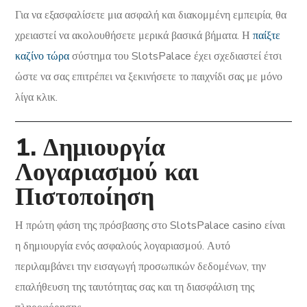
Για να εξασφαλίσετε μια ασφαλή και διακομμένη εμπειρία, θα
χρειαστεί να ακολουθήσετε μερικά βασικά βήματα. Η
παίξτε
καζίνο τώρα
σύστημα του SlotsPalace έχει σχεδιαστεί έτσι
ώστε να σας επιτρέπει να ξεκινήσετε το παιχνίδι σας με μόνο
λίγα κλικ.
1. Δημιουργία
Λογαριασμού και
Πιστοποίηση
Η πρώτη φάση της πρόσβασης στο SlotsPalace casino είναι
η δημιουργία ενός ασφαλούς λογαριασμού. Αυτό
περιλαμβάνει την εισαγωγή προσωπικών δεδομένων, την
επαλήθευση της ταυτότητας σας και τη διασφάλιση της