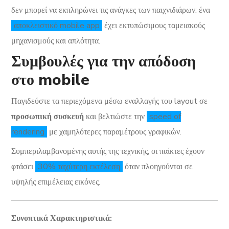
δεν μπορεί να εκπληρώνει τις ανάγκες των παιχνιδιάρων: ένα
αποκλειστικό mobile app
έχει εκτυπώσιμους ταμειακούς
μηχανισμούς και απλότητα.
Συμβουλές για την απόδοση
στο mobile
Παγιδεύστε τα περιεχόμενα μέσω εναλλαγής του layout σε
προσωπική συσκευή
και βελτιώστε την
speed of
rendering
με χαμηλότερες παραμέτρους γραφικών.
Συμπεριλαμβανομένης αυτής της τεχνικής, οι παίκτες έχουν
φτάσει
30% ταχύτερη εκτέλεση
όταν πλοηγούνται σε
υψηλής επιμέλειας εικόνες.
Συνοπτικά Χαρακτηριστικά: