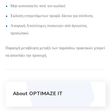
Μην κοινοποιείτε ποτέ τον κωδικό.
Έκδοση επιτρεπόμενων προφίλ δίκτυο για σύνδεση.
Αποφυγή Απολύτομες συσκευών από άγνωστος
προσωπικό.
Παρατμή μεταβληση μεταξύ των παραπάνω πρακτικών μπορεί
να αποσπάει την προσοχή.
About
OPTIMAZE IT