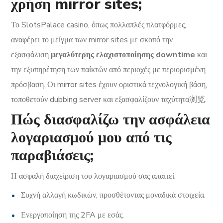
χρήση mirror sites;
Το SlotsPalace casino, όπως πολλαπλές πλατφόρμες,
αναφέρει το μείγμα των mirror sites με σκοπό την
εξασφάλιση
μεγαλύτερης ελαχιστοποίησης downtime
και
την εξυπηρέτηση των παίκτών από περιοχές με περιορισμένη
πρόσβαση. Οι mirror sites έχουν οριστικά τεχνολογική βάση,
τοποθετούν dubbing server και εξασφαλίζουν ταχύτητα浏览.
Πώς διασφαλίζω την ασφάλεια
λογαριασμού μου από τις
παραβιάσεις;
Η ασφαλή διαχείριση του λογαριασμού σας απαιτεί:
Συχνή αλλαγή κωδικών, προσθέτοντας μοναδικά στοιχεία.
Ενεργοποίηση της 2FA με εσάς.