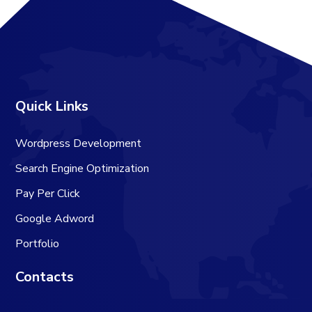
Quick Links
Wordpress Development
Search Engine Optimization
Pay Per Click
Google Adword
Portfolio
Contacts