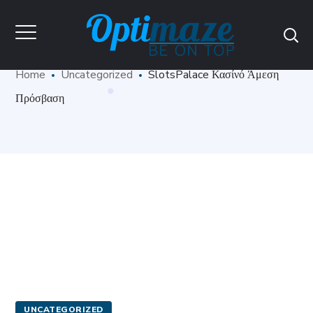
Blog
Home
Uncategorized
SlotsPalace Κασίνό Άμεση
Πρόσβαση
UNCATEGORIZED