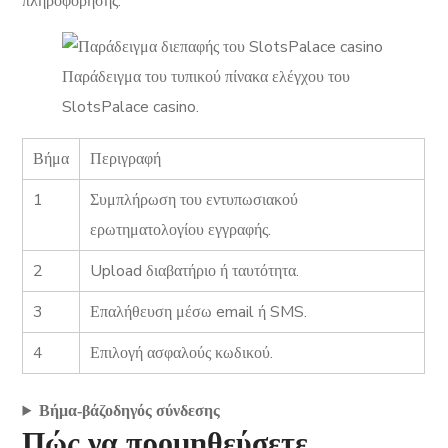
πληροφόρησης.
Παράδειγμα του τυπικού πίνακα ελέγχου του
SlotsPalace casino.
Βήμα
Περιγραφή
1
Συμπλήρωση του εντυπωσιακού
ερωτηματολογίου εγγραφής.
2
Upload διαβατήριο ή ταυτότητα.
3
Επαλήθευση μέσω email ή SMS.
4
Επιλογή ασφαλούς κωδικού.
Βήμα‑βάζοδηγός σύνδεσης
Πώς να προμηθεύσετε