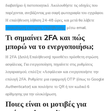
διαβατήριο ή πιστοποιητικό. Ακολουθήστε τις οδηγίες που
παρέχονται, ανεβάζοντας μια σαφή φωτογραφία του εγγράφου.
Η επαλήθευση λήθιση 24-48 ώρες, και μετά θα λάβετε
ανακοίνωση επιτυχούς επαλήθευσης
μέσω email.
Τι σημαίνει 2FA και πώς
μπορώ να το ενεργοποιήσω;
Η 2FA (Διπλή Επαλήθευση) προσθέτει πρόσθετη στρώση
ασφάλειας. Για ενεργοποίηση, πηγαίνετε στις ρυθμίσεις
λογαριασμού, επιλέξτε «Ασφάλεια» και ενεργοποιήστε την
επιλογή 2FA. Ρυθμίστε μια εφαρμογή OTP (όπως το Google
Authenticator) και πουλήστε το QR ή τον κωδικό 6
αρίθμησης για την ολοκλήρωση.
Ποιες είναι οι μοτιβές για