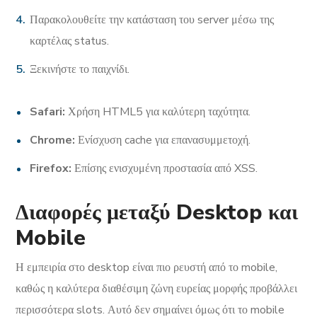
Παρακολουθείτε την κατάσταση του server μέσω της
καρτέλας status.
Ξεκινήστε το παιχνίδι.
Safari:
Χρήση HTML5 για καλύτερη ταχύτητα.
Chrome:
Ενίσχυση cache για επανασυμμετοχή.
Firefox:
Επίσης ενισχυμένη προστασία από XSS.
Διαφορές μεταξύ Desktop και
Mobile
Η εμπειρία στο desktop είναι πιο ρευστή από το mobile,
καθώς η καλύτερα διαθέσιμη ζώνη ευρείας μορφής προβάλλει
περισσότερα slots. Αυτό δεν σημαίνει όμως ότι το mobile