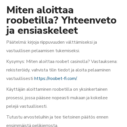
Miten aloittaa
roobetilla? Yhteenveto
ja ensiaskeleet
Päätelmä: kirjoja riippuvuuden välttämiseksi ja
vastuullisen pelaamisen tukemiseksi.
Kysymys: Miten aloittaa roobet casinolla? Vastauksena:
rekisteröidy, vahvista tilin tiedot ja aloita pelaaminen
vastuullisesti
https://roobet-fi.com/
.
Käyttäjän aloittaminen roobetilla on yksinkertainen
prosessi, jossa pääsee nopeasti mukaan ja kokeilee
pelejä vastuullisesti.
Tutustu arvosteluihin ja tee tietoinen päätös ennen
ensimmäistä pelikierrosta.