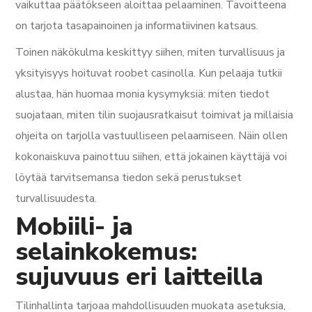
vaikuttaa päätökseen aloittaa pelaaminen. Tavoitteena
on tarjota tasapainoinen ja informatiivinen katsaus.
Toinen näkökulma keskittyy siihen, miten turvallisuus ja
yksityisyys hoituvat roobet casinolla. Kun pelaaja tutkii
alustaa, hän huomaa monia kysymyksiä: miten tiedot
suojataan, miten tilin suojausratkaisut toimivat ja millaisia
ohjeita on tarjolla vastuulliseen pelaamiseen. Näin ollen
kokonaiskuva painottuu siihen, että jokainen käyttäjä voi
löytää tarvitsemansa tiedon sekä perustukset
turvallisuudesta.
Mobiili- ja
selainkokemus:
sujuvuus eri laitteilla
Tilinhallinta tarjoaa mahdollisuuden muokata asetuksia,