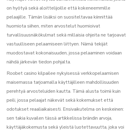
on hyötyä sekä aloittelijoille että kokeneemmille
pelaajille. Tämän lisäksi on suositeltavaa kiinnittää
huomiota siihen, miten arvostelut huomioivat
turvallisuusnäkökulmat sekä millaisia ohjeita ne tarjoavat
vastuulliseen pelaamiseen liittyen. Nämä tekijät
muodostavat kokonaisuuden, jossa pelaaminen voidaan
nähdä järkevän tiedon pohjalta.
Roo­bet casino kilpailee nykyisessä verkkopelaamisen
maisemassa tarjoamalla käyttäjilleen mahdollisuuden
perehtyä arvosteluiden kautta. Tämä alusta toimii kuin
peili, jossa pelaajat näkevät sekä kokemukset että
odotukset reaaliaikaisesti. Ensivaikutelma on keskeinen:
sen takia kuvailen tässä artikkelissa brändin arvoja,
käyttäjäkokemusta sekä yleistä luotettavuutta, joka voi