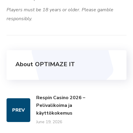
Players must be 18 years or older. Please gamble
responsibly.
About
OPTIMAZE IT
Respin Casino 2026 –
Pelivalikoima ja
PREV
käyttökokemus
June 19, 2026