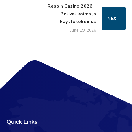
Respin Casino 2026 –
Pelivalikoima ja
NEXT
käyttökokemus
June 19, 2026
Quick Links