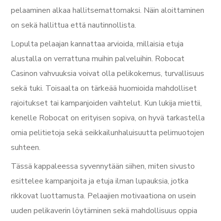
pelaaminen alkaa hallitsemattomaksi. Näin aloittaminen
on sekä hallittua että nautinnollista.
Lopulta pelaajan kannattaa arvioida, millaisia etuja
alustalla on verrattuna muihin palveluihin. Robocat
Casinon vahvuuksia voivat olla pelikokemus, turvallisuus
sekä tuki. Toisaalta on tärkeää huomioida mahdolliset
rajoitukset tai kampanjoiden vaihtelut. Kun lukija miettii,
kenelle Robocat on erityisen sopiva, on hyvä tarkastella
omia pelitietoja sekä seikkailunhaluisuutta pelimuotojen
suhteen.
Tässä kappaleessa syvennytään siihen, miten sivusto
esittelee kampanjoita ja etuja ilman lupauksia, jotka
rikkovat luottamusta. Pelaajien motivaationa on usein
uuden pelikaverin löytäminen sekä mahdollisuus oppia