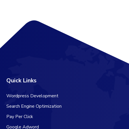
Quick Links
Wordpress Development
Search Engine Optimization
Pay Per Click
Google Adword