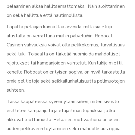
pelaaminen alkaa hallitsemattomaksi. Näin aloittaminen
on sekä hallittua että nautinnollista.
Lopulta pelaajan kannattaa arvioida, millaisia etuja
alustalla on verrattuna muihin palveluihin. Robocat
Casinon vahvuuksia voivat olla pelikokemus, turvallisuus
sekä tuki. Toisaalta on tärkeää huomioida mahdolliset
rajoitukset tai kampanjoiden vaihtelut. Kun lukija miettii,
kenelle Robocat on erityisen sopiva, on hyvä tarkastella
omia pelitietoja sekä seikkailunhaluisuutta pelimuotojen
suhteen.
Tässä kappaleessa syvennytään siihen, miten sivusto
esittelee kampanjoita ja etuja ilman lupauksia, jotka
rikkovat luottamusta. Pelaajien motivaationa on usein
uuden pelikaverin löytäminen sekä mahdollisuus oppia