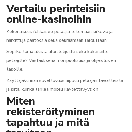
Vertailu perinteisiin
online-kasinoihin
Kokonaisuus rohkaisee pelaajia tekemään järkeviä ja
harkittuja päätöksiä sekä seuraamaan talouttaan.
Sopiiko tämä alusta aloittelijoille sekä kokeneille
pelaajille? Vastauksena monipuolisuus ja ohjeistus eri
tasoille.
Käyttäjäkunnan soveltuvuus riippuu pelaajan tavoitteista
ja siitä, kuinka tärkeä mobiili käytettävyys on
Miten
rekisteröityminen
tapahtuu ja mitä