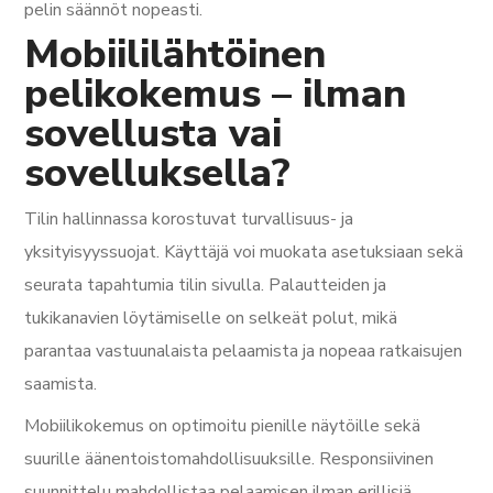
pelin säännöt nopeasti.
Mobiililähtöinen
pelikokemus – ilman
sovellusta vai
sovelluksella?
Tilin hallinnassa korostuvat turvallisuus- ja
yksityisyyssuojat. Käyttäjä voi muokata asetuksiaan sekä
seurata tapahtumia tilin sivulla. Palautteiden ja
tukikanavien löytämiselle on selkeät polut, mikä
parantaa vastuunalaista pelaamista ja nopeaa ratkaisujen
saamista.
Mobiilikokemus on optimoitu pienille näytöille sekä
suurille äänentoistomahdollisuuksille. Responsiivinen
suunnittelu mahdollistaa pelaamisen ilman erillisiä