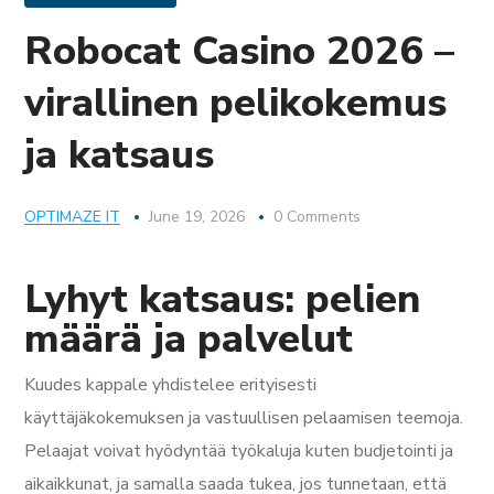
Robocat Casino 2026 –
virallinen pelikokemus
ja katsaus
OPTIMAZE IT
June 19, 2026
0 Comments
Lyhyt katsaus: pelien
määrä ja palvelut
Kuudes kappale yhdistelee erityisesti
käyttäjäkokemuksen ja vastuullisen pelaamisen teemoja.
Pelaajat voivat hyödyntää työkaluja kuten budjetointi ja
aikaikkunat, ja samalla saada tukea, jos tunnetaan, että