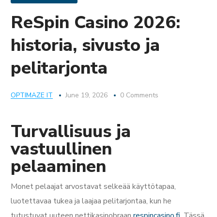
ReSpin Casino 2026:
historia, sivusto ja
pelitarjonta
OPTIMAZE IT
June 19, 2026
0 Comments
Turvallisuus ja
vastuullinen
pelaaminen
Monet pelaajat arvostavat selkeää käyttötapaa,
luotettavaa tukea ja laajaa pelitarjontaa, kun he
tutustuvat uuteen nettikasinobraan
respincasino.fi
. Tässä