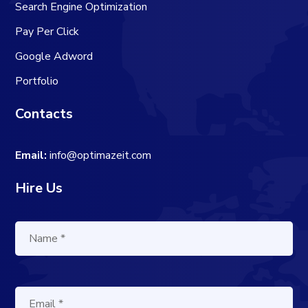
Search Engine Optimization
Pay Per Click
Google Adword
Portfolio
Contacts
Email:
info@optimazeit.com
Hire Us