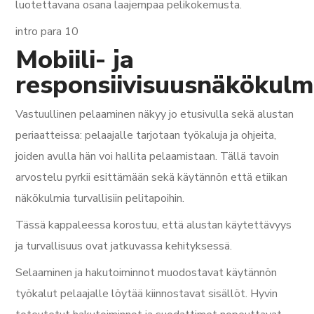
luotettavana osana laajempaa pelikokemusta.
intro para 10
Mobiili- ja
responsiivisuusnäkökul
Vastuullinen pelaaminen näkyy jo etusivulla sekä alustan
periaatteissa: pelaajalle tarjotaan työkaluja ja ohjeita,
joiden avulla hän voi hallita pelaamistaan. Tällä tavoin
arvostelu pyrkii esittämään sekä käytännön että etiikan
näkökulmia turvallisiin pelitapoihin.
Tässä kappaleessa korostuu, että alustan käytettävyys
ja turvallisuus ovat jatkuvassa kehityksessä.
Selaaminen ja hakutoiminnot muodostavat käytännön
työkalut pelaajalle löytää kiinnostavat sisällöt. Hyvin