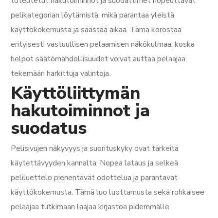
toteutetut hakutoiminnot ja suodattimet nopeuttavat
pelikategorian löytämistä, mikä parantaa yleistä
käyttökokemusta ja säästää aikaa. Tämä korostaa
erityisesti vastuullisen pelaamisen näkökulmaa, koska
helpot säätömahdollisuudet voivat auttaa pelaajaa
tekemään harkittuja valintoja.
Käyttöliittymän
hakutoiminnot ja
suodatus
Pelisivujen näkyvyys ja suorituskyky ovat tärkeitä
käytettävyyden kannalta. Nopea lataus ja selkeä
peliluettelo pienentävät odottelua ja parantavat
käyttökokemusta. Tämä luo luottamusta sekä rohkaisee
pelaajaa tutkimaan laajaa kirjastoa pidemmälle.