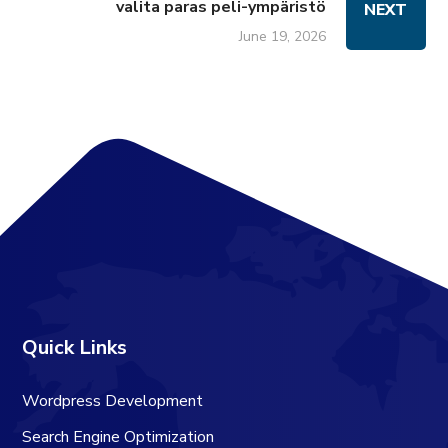
valita paras peli-ympäristö
NEXT
June 19, 2026
Quick Links
Wordpress Development
Search Engine Optimization