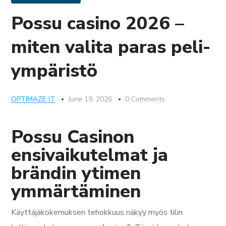
Possu casino 2026 –
miten valita paras peli-
ympäristö
OPTIMAZE IT
June 19, 2026
0 Comments
Possu Casinon
ensivaikutelmat ja
brändin ytimen
ymmärtäminen
Käyttäjäkokemuksen tehokkuus näkyy myös tilin