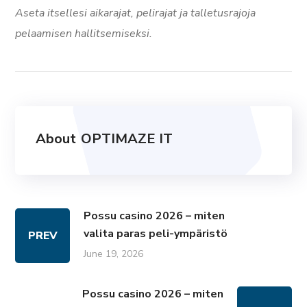
Aseta itsellesi aikarajat, pelirajat ja talletusrajoja
pelaamisen hallitsemiseksi.
About
OPTIMAZE IT
Possu casino 2026 – miten
valita paras peli-ympäristö
PREV
June 19, 2026
Possu casino 2026 – miten