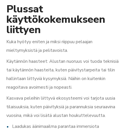
Plussat
käyttökokemukseen
liittyen
Kuka hyötyy eniten ja miksi riippuu pelaajan
mieltymyksistä ja pelitavoista.
Käytännön haasteet: Alustan nuoruus voi tuoda teknisiä
tai käytännön haasteita, kuten päivitystarpeita tai tilin
hallintaan liittyviä kysymyksiä. Näihin on kuitenkin
reagoitava avoimesti ja nopeasti.
Kasvava peleihin liittyvä ekosysteemi voi tarjota uusia
tilaisuuksia, kuten päivityksiä ja parannuksia seuraavina
vuosina, mikä voi lisätä alustan houkuttelevuutta.
Laadukas äänimaailma parantaa immersiota