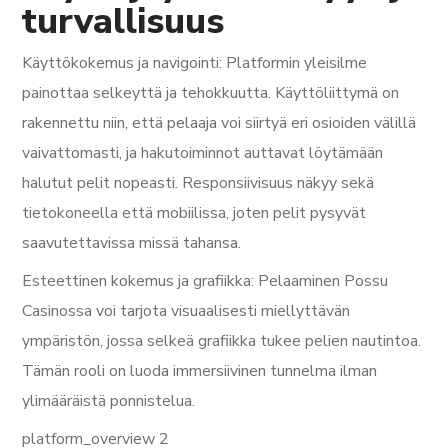
turvallisuus
Käyttökokemus ja navigointi: Platformin yleisilme
painottaa selkeyttä ja tehokkuutta. Käyttöliittymä on
rakennettu niin, että pelaaja voi siirtyä eri osioiden välillä
vaivattomasti, ja hakutoiminnot auttavat löytämään
halutut pelit nopeasti. Responsiivisuus näkyy sekä
tietokoneella että mobiilissa, joten pelit pysyvät
saavutettavissa missä tahansa.
Esteettinen kokemus ja grafiikka: Pelaaminen Possu
Casinossa voi tarjota visuaalisesti miellyttävän
ympäristön, jossa selkeä grafiikka tukee pelien nautintoa.
Tämän rooli on luoda immersiivinen tunnelma ilman
ylimääräistä ponnistelua.
platform_overview 2