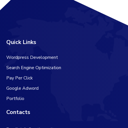
Quick Links
Wordpress Development
Search Engine Optimization
Pay Per Click
Google Adword
Portfolio
Contacts