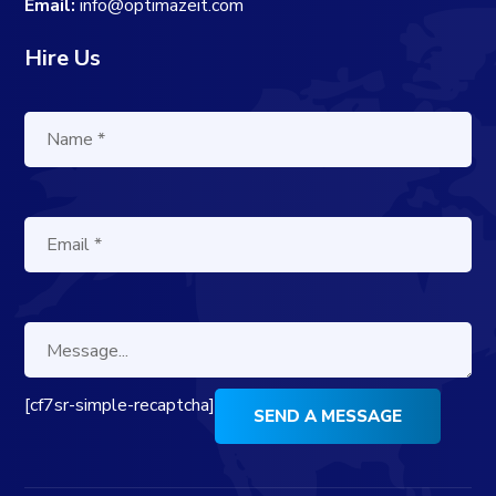
Email:
info@optimazeit.com
Hire Us
[cf7sr-simple-recaptcha]