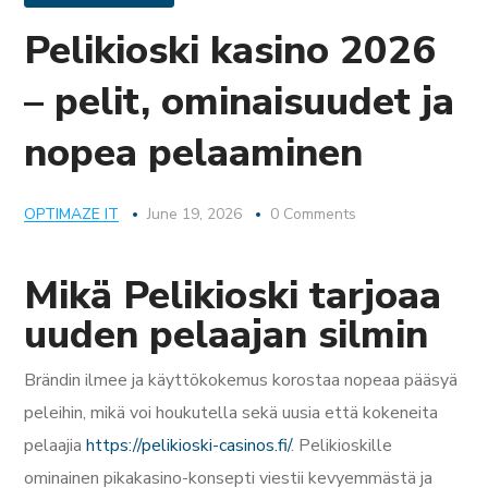
Pelikioski kasino 2026
– pelit, ominaisuudet ja
nopea pelaaminen
OPTIMAZE IT
June 19, 2026
0 Comments
Mikä Pelikioski tarjoaa
uuden pelaajan silmin
Brändin ilmee ja käyttökokemus korostaa nopeaa pääsyä
peleihin, mikä voi houkutella sekä uusia että kokeneita
pelaajia
https://pelikioski-casinos.fi/
. Pelikioskille
ominainen pikakasino-konsepti viestii kevyemmästä ja