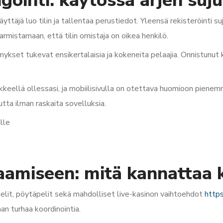
igointi: käytössä arjen suj
yttäjä luo tilin ja tallentaa perustiedot. Yleensä rekisteröinti su
 varmistamaan, että tilin omistaja on oikea henkilö.
mykset tukevat ensikertalaisia ja kokeneita pelaajia. Onnistunu
liikkeellä ollessasi, ja mobiilisivulla on otettava huomioon pi
ta ilman raskaita sovelluksia.
lle
amiseen: mitä kannattaa ko
pelit, pöytäpelit sekä mahdolliset live-kasinon vaihtoehdot
https
man turhaa koordinointia.