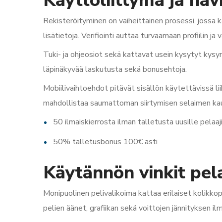
Käyttöliittymä ja nav
Rekisteröityminen on vaiheittainen prosessi, jossa kä
lisätietoja. Verifiointi auttaa turvaamaan profiilin ja
Tuki- ja ohjeosiot sekä kattavat usein kysytyt kysy
läpinäkyvää laskutusta sekä bonusehtoja.
Mobiilivaihtoehdot pitävät sisällön käytettävissä 
mahdollistaa saumattoman siirtymisen selaimen kaut
50 ilmaiskierrosta ilman talletusta uusille pelaaji
50% talletusbonus 100€ asti
Käytännön vinkit pela
Monipuolinen pelivalikoima kattaa erilaiset kolikko
pelien äänet, grafiikan sekä voittojen jännityksen il