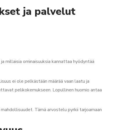
set ja palvelut
ja millaisia ominaisuuksia kannattaa hyödyntää
isuus ei ole pelkästään määrää vaan laatu ja
aikuttavat pelikokemukseen. Lopullinen huomio antaa
t mahdollisuudet. Tämä arvostelu pyrkii tarjoamaan