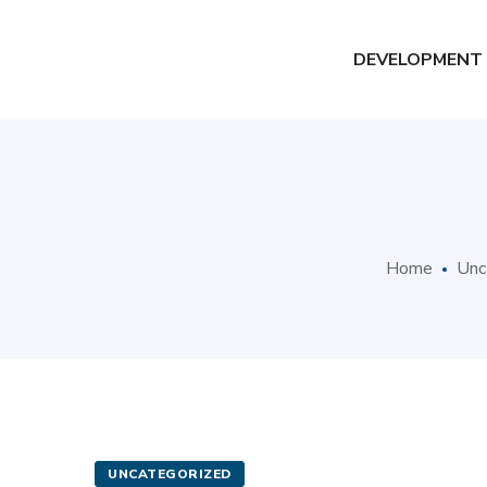
DEVELOPMENT
Home
Unc
UNCATEGORIZED