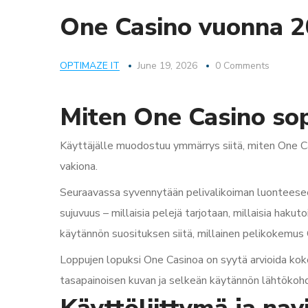
One Casino vuonna 20
OPTIMAZE IT
June 19, 2026
0 Comments
Miten One Casino sopii
Käyttäjälle muodostuu ymmärrys siitä, miten One Ca
vakiona.
Seuraavassa syvennytään pelivalikoiman luonteeseen
sujuvuus – millaisia pelejä tarjotaan, millaisia ha
käytännön suosituksen siitä, millainen pelikokemus
Loppujen lopuksi One Casinoa on syytä arvioida koko
tasapainoisen kuvan ja selkeän käytännön lähtökohda