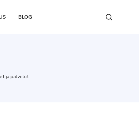
US
BLOG
t ja palvelut