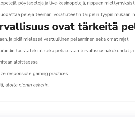
kkopelejä, pöytäpelejä ja live-kasinopelejä, riippuen mieltymyksist
suodattaa pelejä teeman, volatiliteetin tai pelin tyypin mukaan
rvallisuus ovat tärkeitä p
maan, ja pidä mielessä vastuullinen pelaaminen sekä omat rajat.
rändin taustatekijät sekä pelialustan turvallisuusnäkökohdat ja
mitaan aloittaessa
tize responsible gaming practices.
ä, aloita pienin askelin.