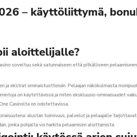
26 – käyttöliittymä, bonuk
 aloittelijalle?
sino soveltuu sekä satunnaiseen että pitkälliseen pelaamiseen 
 ja ekstrat ominaistuotteisiin. Pelaajan näkökulmasta monipuol
kutoimintoja on käytettävissä ja miten ekskluusio-ominaisuudet v
 One Casinolta on odotettavissa.
naisuutena: alustan toimivuus, palvelut ja pelaajalle tarjottava
n, jonka pohjalta voi harkita pelaamisen aloittamista.