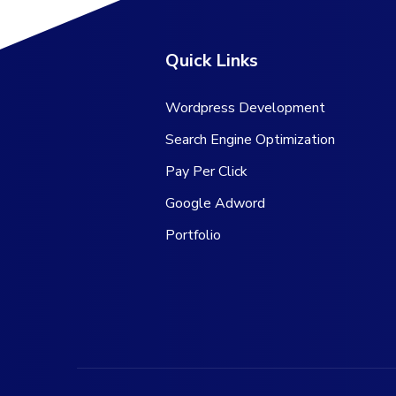
Quick Links
Wordpress Development
Search Engine Optimization
Pay Per Click
Google Adword
Portfolio