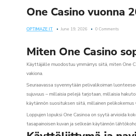
One Casino vuonna 20
OPTIMAZE IT
June 19, 2026
0 Comments
Miten One Casino sopii
Käyttäjälle muodostuu ymmärrys siitä, miten One Ca
vakiona.
Seuraavassa syvennytään pelivalikoiman luonteeseen
sujuvuus – millaisia pelejä tarjotaan, millaisia ha
käytännön suosituksen siitä, millainen pelikokemus
Loppujen lopuksi One Casinoa on syytä arvioida koko
tasapainoisen kuvan ja selkeän käytännön lähtökohda