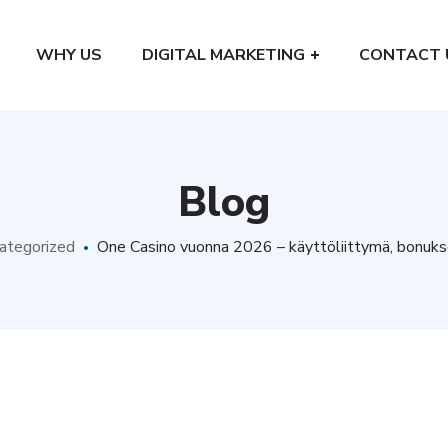
WHY US
DIGITAL MARKETING
CONTACT 
Blog
ategorized
One Casino vuonna 2026 – käyttöliittymä, bonukse