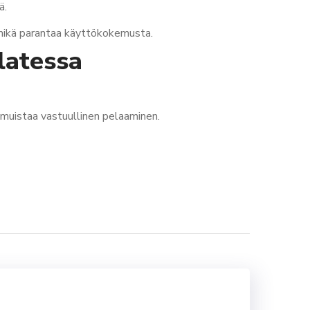
ä.
, mikä parantaa käyttökokemusta.
elatessa
 muistaa vastuullinen pelaaminen.