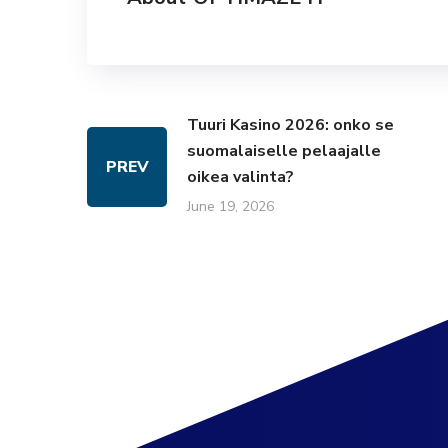
Tuuri Kasino 2026: onko se
suomalaiselle pelaajalle
PREV
oikea valinta?
June 19, 2026