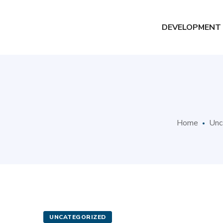
DEVELOPMENT
Home
Unc
UNCATEGORIZED