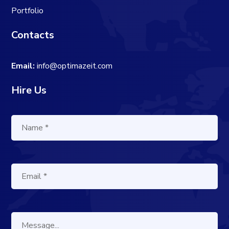
Portfolio
Contacts
Email:
info@optimazeit.com
Hire Us