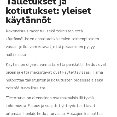
Talletukset ja
kotiutukset: yleiset
käytännöt
Kokonaisuus rakentuu sekä teknisten että
käytännöllisten ennaltaehkäisevien toimenpiteiden
varaan, jotka varmistavat, että pelaaminen pysyy
hallinnassa.
Käytännön ohjeet: varmista, että pankkitilin tiedot ovat
oikein ja että maksutavat ovat käytettävissäsi. Tämä
helpottaa talletusten ja kotiutusten prosesseja sekä
edistää turvallisuutta.
Tietoturva on olennainen osa maksuihin liittyvää
kokemusta. Salaus ja suojatut yhteydet auttavat
pitämään henkilötiedot turvassa. Pelaajien kannattaa