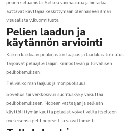
pelien selaamista. Selkeä värimaailma ja hierarkia
auttavat käyttäjää keskittymään olennaiseen ilman
visuaalista ylikuormitusta.
Pelien laadun ja
käytännön arviointi
Kaiken kaikkiaan pelikirjaston laajuus ja laadukas toteutus
tarjoavat pelaajille laajan, kiinnostavan ja turvallisen
pelikokemuksen.
Pelivalikoiman laajuus ja monipuolisuus
Sovellus tai verkkosivun suorituskyky vaikuttaa
pelikokemukseen. Nopean vasteajan ja selkeän
käyttöliittymän kautta pelaajat voivat valita itselleen
mieleisensä pelit nopeasti ja vaivattomasti.