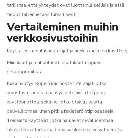
tarkistaa, että yhteydet ovat luottamuksellisia ja että
tiedot tallennetaan turvallisesti.
Vertaileminen muihin
verkkosivustoihin
Käyttäjien turvallisuustekijät ja henkilötietojen käsittely
Miinukset ja mahdolliset rajoitukset riippuen
pelaajaprofiilista
Kuka hyötyy Nopein kasinosta? Pelaajat, jotka
arvostavat nopeaa pääsyä peleihin ja helppoa
käyttöönottoa, sekä ne, jotka etsivät suurta
pelivalikoimaa ilman pitkiä rekisteröintiprosesseja.
Toisaalta käyttäjät, jotka haluavat syvällisempää
tilinhallintaa tai laajaa bonusvalikoimaa, voivat verrata