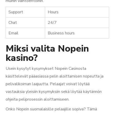
muihin vaihtoehtoihin.
Support
Hours
Chat
24/7
Email
Business hours
Miksi valita Nopein
kasino?
Usein kysytyt kysymykset Nopein Casinosta
käsittelevät pääasiassa pelin aloittamisen nopeutta ja
pelivalikoiman laajuutta. Pelaajat voivat löytää
vastauksia yleisiin kysymyksiin sekä löytää käytännön
ohjeita peliprosessin aloittamiseen.
Onko Nopein suomalaisille pelaajille sopiva? Tämä