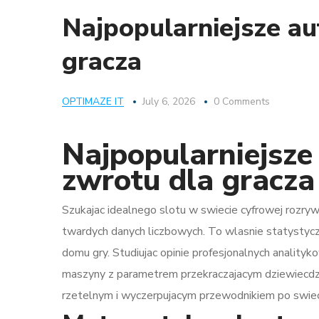
Najpopularniejsze a
gracza
OPTIMAZE IT
July 6, 2026
0 Comments
Najpopularniejsz
zwrotu dla gracza
Szukajac idealnego slotu w swiecie cyfrowej rozry
twardych danych liczbowych. To wlasnie statystycz
domu gry. Studiujac opinie profesjonalnych anality
maszyny z parametrem przekraczajacym dziewiecdzie
rzetelnym i wyczerpujacym przewodnikiem po swiec