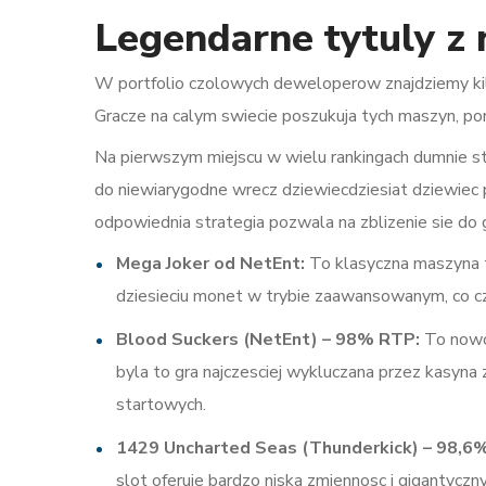
Legendarne tytuly z
W portfolio czolowych deweloperow znajdziemy kil
Gracze na calym swiecie poszukuja tych maszyn, 
Na pierwszym miejscu w wielu rankingach dumnie s
do niewiarygodne wrecz dziewiecdziesiat dziewiec 
odpowiednia strategia pozwala na zblizenie sie do g
Mega Joker od NetEnt:
To klasyczna maszyna 
dziesieciu monet w trybie zaawansowanym, co czy
Blood Suckers (NetEnt) – 98% RTP:
To nowoc
byla to gra najczesciej wykluczana przez kasy
startowych.
1429 Uncharted Seas (Thunderkick) – 98,6
slot oferuje bardzo niska zmiennosc i gigantyczn