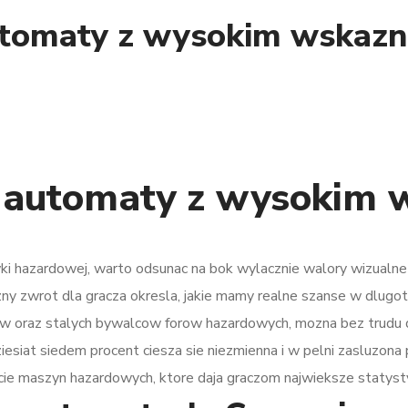
utomaty z wysokim wskazn
e automaty z wysokim 
wki hazardowej, warto odsunac na bok wylacznie walory wizualne 
ny zwrot dla gracza okresla, jakie mamy realne szanse w dlugo
kow oraz stalych bywalcow forow hazardowych, mozna bez trudu d
siat siedem procent ciesza sie niezmienna i w pelni zasluzona 
ie maszyn hazardowych, ktore daja graczom najwieksze statyst