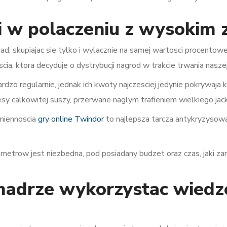
i w polaczeniu z wysokim
lad, skupiajac sie tylko i wylacznie na samej wartosci procent
ia, ktora decyduje o dystrybucji nagrod w trakcie trwania naszej
rdzo regularnie, jednak ich kwoty najczesciej jedynie pokrywaja
esy calkowitej suszy, przerwane naglym trafieniem wielkiego jac
miennoscia
gry online Twindor
to najlepsza tarcza antykryzysow
etrow jest niezbedna, pod posiadany budzet oraz czas, jaki z
adrze wykorzystac wiedz