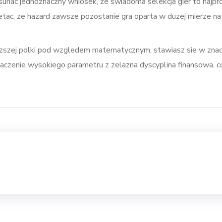
unac jednoznaczny wniosek, ze swiadoma selekcja gier to najpro
etac, ze hazard zawsze pozostanie gra oparta w duzej mierze na
zszej polki pod wzgledem matematycznym, stawiasz sie w znaczn
aczenie wysokiego parametru z zelazna dyscyplina finansowa, co 