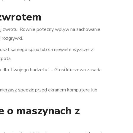
 zwrotem
owej zwrotu. Rownie potezny wplyw na zachowanie
 rozgrywki.
 koszt samego spinu lub sa niewiele wyzsze. Z
kpota.
a dla Twojego budzetu.” – Glosi kluczowa zasada
amierzasz spedzic przed ekranem komputera lub
e o maszynach z