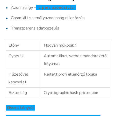
Azonnali így –
1 perc azonosítás
!
Garantált személyazonosság ellenőrzés
Transzparens adatkezelés
Előny
Hogyan működik?
Gyors UI
Automatikus, webes mondórekérő
folyamat
Tűzetővel
Rejtett profi ellenőrző logika
kapcsolat
Biztonság
Cryptographic hash protection
Gyors tények