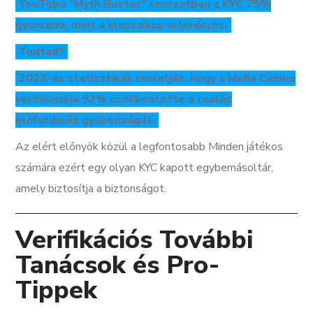
YouTube “Myth Buster” sorozatban a KYC 75%
gyorsabb, mint a klasszikus ellenőrzés.
Tudtad?
2023-as statisztikák mutatják, hogy a Mafia Casino
verifikációja 92% csökkentette a csalás
előfordulás gyakoriságát.
Az elért előnyök közül a legfontosabb Minden játékos
számára ezért egy olyan KYC kapott egybemásoltár,
amely biztosítja a biztonságot.
Verifikációs További
Tanácsok és Pro-
Tippek