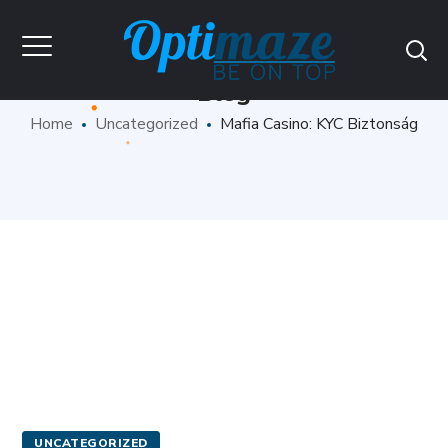
Blog
Home
Uncategorized
Mafia Casino: KYC Biztonság
UNCATEGORIZED