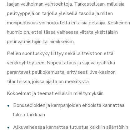
laajan valikoiman vaihtoehtoja. Tarkastellaan, millaisia
pelityyppejä on tarjolla yleisellä tasolla ja miten
monipuolisuus voi houkutella erilaisia pelaajia. Keskeinen
huomio on, ettei tässä vaiheessa viitata yksittäisiin
pelinvalmistajiin tai nimikkeisiin.
Pelien suorituskyky liittyy sekä laitteistoon että
verkkoyhteyteen. Nopea lataus ja sujuva grafiikka
parantavat pelikokemusta, erityisesti live-kasinon
tilanteissa, joissa ajalla on merkitystä.
Kokoelmat ja teemat erilaisiin mieltymyksiin
Bonusedioiden ja kampanjoiden ehdoista kannattaa
lukea tarkkaan
Alkuvaiheessa kannattaa tutustua kaikkiin sääntöihin