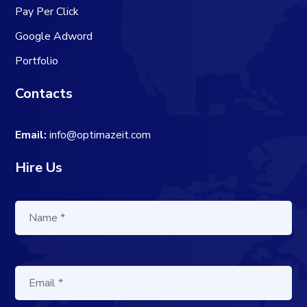
Pay Per Click
Google Adword
Portfolio
Contacts
Email:
info@optimazeit.com
Hire Us