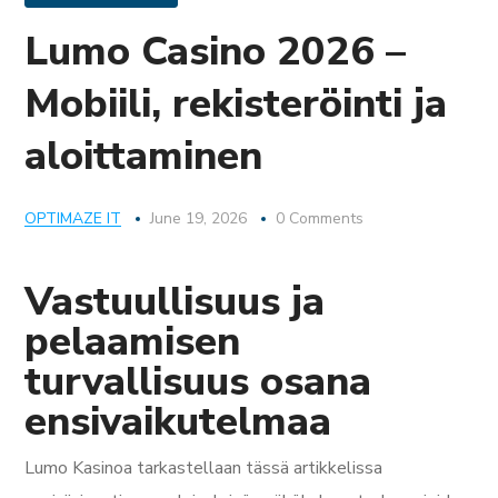
Lumo Casino 2026 –
Mobiili, rekisteröinti ja
aloittaminen
OPTIMAZE IT
June 19, 2026
0 Comments
Vastuullisuus ja
pelaamisen
turvallisuus osana
ensivaikutelmaa
Lumo Kasinoa tarkastellaan tässä artikkelissa