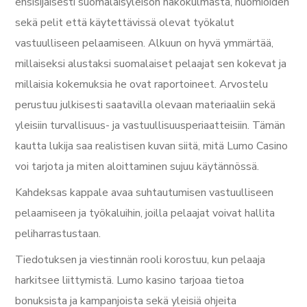
ensisijaisesti suomalaisyleisön näkökulmasta, huomioiden
sekä pelit että käytettävissä olevat työkalut
vastuulliseen pelaamiseen. Alkuun on hyvä ymmärtää,
millaiseksi alustaksi suomalaiset pelaajat sen kokevat ja
millaisia kokemuksia he ovat raportoineet. Arvostelu
perustuu julkisesti saatavilla olevaan materiaaliin sekä
yleisiin turvallisuus- ja vastuullisuusperiaatteisiin. Tämän
kautta lukija saa realistisen kuvan siitä, mitä Lumo Casino
voi tarjota ja miten aloittaminen sujuu käytännössä.
Kahdeksas kappale avaa suhtautumisen vastuulliseen
pelaamiseen ja työkaluihin, joilla pelaajat voivat hallita
peliharrastustaan.
Tiedotuksen ja viestinnän rooli korostuu, kun pelaaja
harkitsee liittymistä. Lumo kasino tarjoaa tietoa
bonuksista ja kampanjoista sekä yleisiä ohjeita