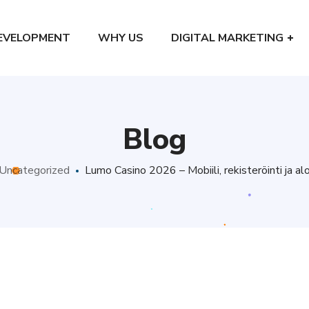
EVELOPMENT
WHY US
DIGITAL MARKETING
Blog
Uncategorized
Lumo Casino 2026 – Mobiili, rekisteröinti ja al