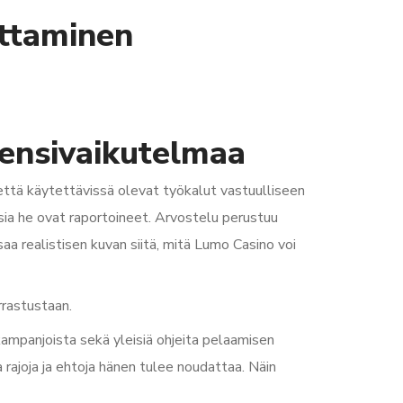
ittaminen
 ensivaikutelmaa
että käytettävissä olevat työkalut vastuulliseen
sia he ovat raportoineet. Arvostelu perustuu
 saa realistisen kuvan siitä, mitä Lumo Casino voi
rrastustaan.
 kampanjoista sekä yleisiä ohjeita pelaamisen
a rajoja ja ehtoja hänen tulee noudattaa. Näin