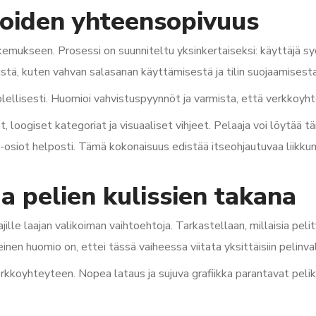
sioiden yhteensopivuus
mukseen. Prosessi on suunniteltu yksinkertaiseksi: käyttäjä syöt
öistä, kuten vahvan salasanan käyttämisestä ja tilin suojaamisesta
ellisesti. Huomioi vahvistuspyynnöt ja varmista, että verkkoyhtey
 loogiset kategoriat ja visuaaliset vihjeet. Pelaaja voi löytää t
i-osiot helposti. Tämä kokonaisuus edistää itseohjautuvaa liikk
a pelien kulissien takana
ille laajan valikoiman vaihtoehtoja. Tarkastellaan, millaisia pelit
inen huomio on, ettei tässä vaiheessa viitata yksittäisiin pelinvalm
erkkoyhteyteen. Nopea lataus ja sujuva grafiikka parantavat peliko