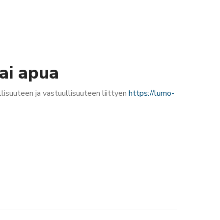
ai apua
lisuuteen ja vastuullisuuteen liittyen
https://lumo-