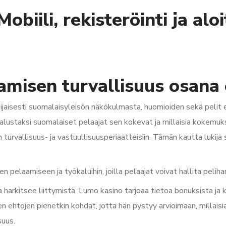
biili, rekisteröinti ja alo
aamisen turvallisuus osana
sijaisesti suomalaisyleisön näkökulmasta, huomioiden sekä pelit 
alustaksi suomalaiset pelaajat sen kokevat ja millaisia kokemuk
in turvallisuus- ja vastuullisuusperiaatteisiin. Tämän kautta lukija
pelaamiseen ja työkaluihin, joilla pelaajat voivat hallita peliha
a harkitsee liittymistä. Lumo kasino tarjoaa tietoa bonuksista ja
en ehtojen pienetkin kohdat, jotta hän pystyy arvioimaan, millaisi
suus.