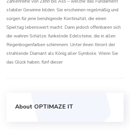
Zahlenreihe von Zehn bis Ass – welche das Fundament
stabiler Gewinne bilden. Sie erscheinen regelmäßig und
sorgen für jene beruhigende Kontinuität, die einen
Spieltag lebenswert macht. Dann jedoch offenbaren sich
die wahren Schätze: funkelnde Edelsteine, die in allen
Regenbogenfarben schimmern. Unter ihnen thront der
strahlende Diamant als König aller Symbole. Wenn Sie
das Glück haben, fünf dieser
About
OPTIMAZE IT