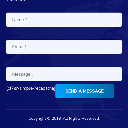
[cf7sr-simple-recaptcha]
Copyright © 2019. All Rights Reserved.