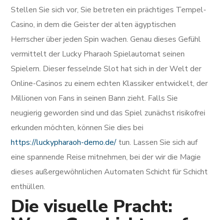
Stellen Sie sich vor, Sie betreten ein prächtiges Tempel-
Casino, in dem die Geister der alten ägyptischen
Herrscher über jeden Spin wachen. Genau dieses Gefühl
vermittelt der Lucky Pharaoh Spielautomat seinen
Spielern. Dieser fesselnde Slot hat sich in der Welt der
Online-Casinos zu einem echten Klassiker entwickelt, der
Millionen von Fans in seinen Bann zieht. Falls Sie
neugierig geworden sind und das Spiel zunächst risikofrei
erkunden möchten, können Sie dies bei
https://luckypharaoh-demo.de/
tun. Lassen Sie sich auf
eine spannende Reise mitnehmen, bei der wir die Magie
dieses außergewöhnlichen Automaten Schicht für Schicht
enthüllen.
Die visuelle Pracht: