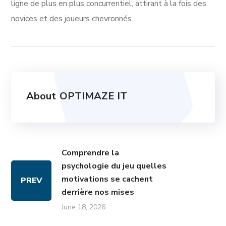
ligne de plus en plus concurrentiel, attirant à la fois des
novices et des joueurs chevronnés.
About
OPTIMAZE IT
Comprendre la
psychologie du jeu quelles
motivations se cachent
PREV
derrière nos mises
June 18, 2026