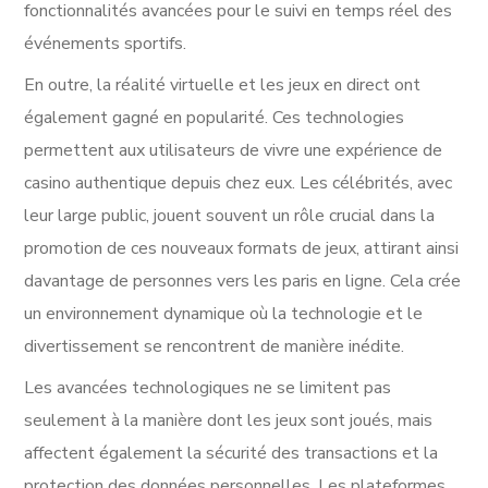
fonctionnalités avancées pour le suivi en temps réel des
événements sportifs.
En outre, la réalité virtuelle et les jeux en direct ont
également gagné en popularité. Ces technologies
permettent aux utilisateurs de vivre une expérience de
casino authentique depuis chez eux. Les célébrités, avec
leur large public, jouent souvent un rôle crucial dans la
promotion de ces nouveaux formats de jeux, attirant ainsi
davantage de personnes vers les paris en ligne. Cela crée
un environnement dynamique où la technologie et le
divertissement se rencontrent de manière inédite.
Les avancées technologiques ne se limitent pas
seulement à la manière dont les jeux sont joués, mais
affectent également la sécurité des transactions et la
protection des données personnelles. Les plateformes