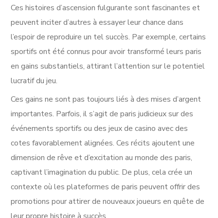
Ces histoires d’ascension fulgurante sont fascinantes et
peuvent inciter d’autres à essayer leur chance dans
l’espoir de reproduire un tel succès. Par exemple, certains
sportifs ont été connus pour avoir transformé leurs paris
en gains substantiels, attirant l’attention sur le potentiel
lucratif du jeu.
Ces gains ne sont pas toujours liés à des mises d’argent
importantes. Parfois, il s’agit de paris judicieux sur des
événements sportifs ou des jeux de casino avec des
cotes favorablement alignées. Ces récits ajoutent une
dimension de rêve et d’excitation au monde des paris,
captivant l’imagination du public. De plus, cela crée un
contexte où les plateformes de paris peuvent offrir des
promotions pour attirer de nouveaux joueurs en quête de
leur propre histoire à succès.