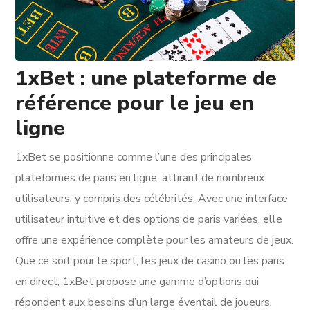
1xBet : une plateforme de
référence pour le jeu en
ligne
1xBet se positionne comme l’une des principales
plateformes de paris en ligne, attirant de nombreux
utilisateurs, y compris des célébrités. Avec une interface
utilisateur intuitive et des options de paris variées, elle
offre une expérience complète pour les amateurs de jeux.
Que ce soit pour le sport, les jeux de casino ou les paris
en direct, 1xBet propose une gamme d’options qui
répondent aux besoins d’un large éventail de joueurs.