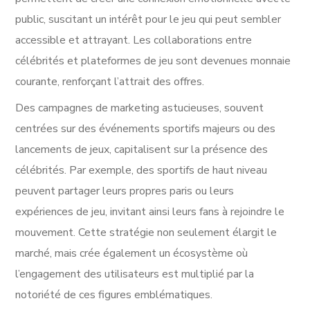
public, suscitant un intérêt pour le jeu qui peut sembler
accessible et attrayant. Les collaborations entre
célébrités et plateformes de jeu sont devenues monnaie
courante, renforçant l’attrait des offres.
Des campagnes de marketing astucieuses, souvent
centrées sur des événements sportifs majeurs ou des
lancements de jeux, capitalisent sur la présence des
célébrités. Par exemple, des sportifs de haut niveau
peuvent partager leurs propres paris ou leurs
expériences de jeu, invitant ainsi leurs fans à rejoindre le
mouvement. Cette stratégie non seulement élargit le
marché, mais crée également un écosystème où
l’engagement des utilisateurs est multiplié par la
notoriété de ces figures emblématiques.