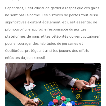
Cependant, il est crucial de garder à l’esprit que ces gains
ne sont pas la norme. Les histoires de pertes tout aussi
significatives existent également, et il est essentiel de
promouvoir une approche responsable du jeu. Les
plateformes de paris et les célébrités doivent collaborer
pour encourager des habitudes de jeu saines et
équilibrées, protégeant ainsi les joueurs des effets
néfastes du jeu excessif.