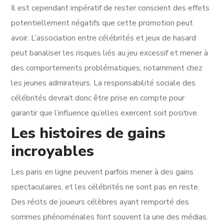
Il est cependant impératif de rester conscient des effets
potentiellement négatifs que cette promotion peut
avoir. L’association entre célébrités et jeux de hasard
peut banaliser les risques liés au jeu excessif et mener à
des comportements problématiques, notamment chez
les jeunes admirateurs. La responsabilité sociale des
célébrités devrait donc être prise en compte pour
garantir que l’influence qu’elles exercent soit positive.
Les histoires de gains
incroyables
Les paris en ligne peuvent parfois mener à des gains
spectaculaires, et les célébrités ne sont pas en reste.
Des récits de joueurs célèbres ayant remporté des
sommes phénoménales font souvent la une des médias.