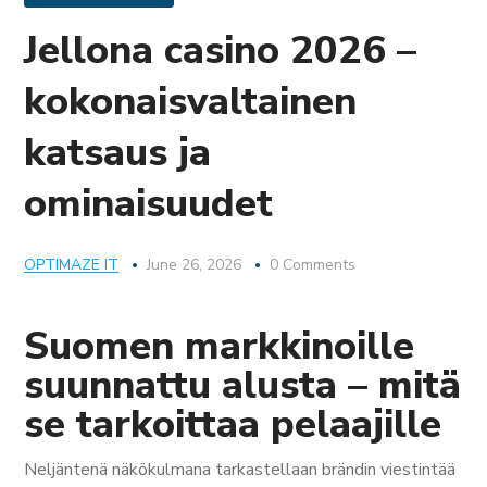
Jellona casino 2026 –
kokonaisvaltainen
katsaus ja
ominaisuudet
OPTIMAZE IT
June 26, 2026
0 Comments
Suomen markkinoille
suunnattu alusta – mitä
se tarkoittaa pelaajille
Neljäntenä näkökulmana tarkastellaan brändin viestintää