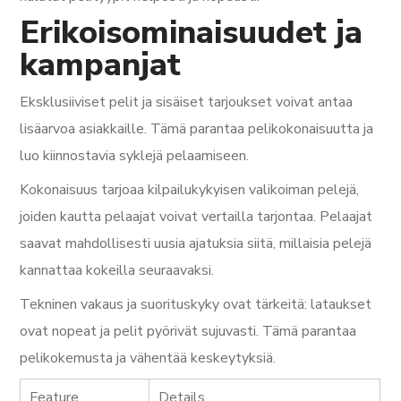
Erikoisominaisuudet ja
kampanjat
Eksklusiiviset pelit ja sisäiset tarjoukset voivat antaa
lisäarvoa asiakkaille. Tämä parantaa pelikokonaisuutta ja
luo kiinnostavia syklejä pelaamiseen.
Kokonaisuus tarjoaa kilpailukykyisen valikoiman pelejä,
joiden kautta pelaajat voivat vertailla tarjontaa. Pelaajat
saavat mahdollisesti uusia ajatuksia siitä, millaisia pelejä
kannattaa kokeilla seuraavaksi.
Tekninen vakaus ja suorituskyky ovat tärkeitä: lataukset
ovat nopeat ja pelit pyörivät sujuvasti. Tämä parantaa
pelikokemusta ja vähentää keskeytyksiä.
Feature
Details