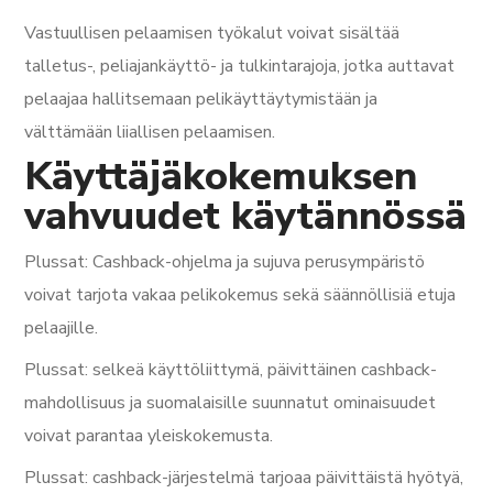
Vastuullisen pelaamisen työkalut voivat sisältää
talletus-, peliajankäyttö- ja tulkintarajoja, jotka auttavat
pelaajaa hallitsemaan pelikäyttäytymistään ja
välttämään liiallisen pelaamisen.
Käyttäjäkokemuksen
vahvuudet käytännössä
Plussat: Cashback-ohjelma ja sujuva perusympäristö
voivat tarjota vakaa pelikokemus sekä säännöllisiä etuja
pelaajille.
Plussat: selkeä käyttöliittymä, päivittäinen cashback-
mahdollisuus ja suomalaisille suunnatut ominaisuudet
voivat parantaa yleiskokemusta.
Plussat: cashback-järjestelmä tarjoaa päivittäistä hyötyä,